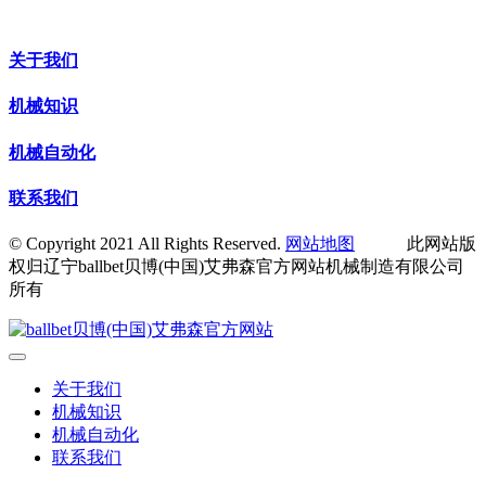
关于我们
机械知识
机械自动化
联系我们
© Copyright 2021 All Rights Reserved.
网站地图
此网站版
权归辽宁ballbet贝博(中国)艾弗森官方网站机械制造有限公司
所有
关于我们
机械知识
机械自动化
联系我们