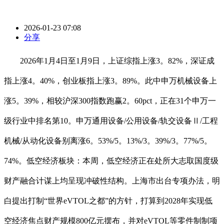
2026-01-23 07:08
分享
2026年1月4日至1月9日，上证综指上涨3。82%，深证成
指上涨4。40%，创业板指上涨3。89%。此中申万机械设备上
涨5。39%，相较沪深300指数跑赢2。60pct，正在31个申万一
级行业中排名第10。申万通用设备/公用设备/轨交设备Ⅱ/工程
机械/从动化设备别离涨6。53%/5。13%/3。39%/3。77%/5。
74%。低空经济板块：本周，低空经济正在处所大志取国度级
财产融合计谋上均呈现冲破性结构。上海市出台专项办法，明
白提出打制“世界eVTOL之都”的方针，打算到2028年实现低
空经济焦点财产规模800亿元摆布，并对eVTOL等零件制制项