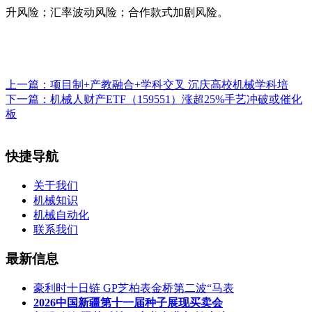
升风险；汇率波动风险；合作款式加剧风险。
上一篇：
项目制+产教融合+学科交叉 沉庆高校机械学科培
下一篇：
机械人财产ETF（159551）涨超25%手艺冲破或催化
板
快捷导航
关于我们
机械知识
机械自动化
联系我们
最新信息
豪利时十日链 GP芝柏表金桥第二波“马表
2026中国新疆第十一届种子展现买卖会