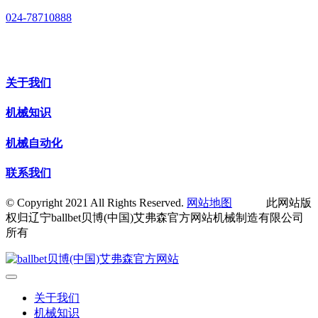
024-78710888
关于我们
机械知识
机械自动化
联系我们
© Copyright 2021 All Rights Reserved.
网站地图
此网站版
权归辽宁ballbet贝博(中国)艾弗森官方网站机械制造有限公司
所有
关于我们
机械知识