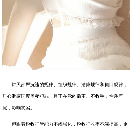
钟天然严沉违的规律、组织规律、清廉规律和糊口规律，
居心泄露国度奥秘犯罪，且正在党的后不、不收手，性质严
沉，影响恶劣。
但跟着税收征管能力不竭强化，税收征收率不竭提高，企