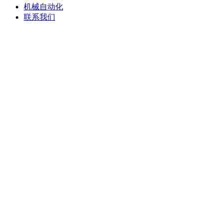
机械自动化
联系我们