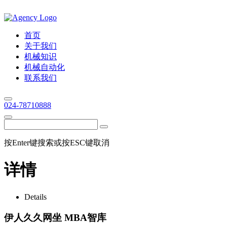
首页
关于我们
机械知识
机械自动化
联系我们
024-78710888
按Enter键搜索或按ESC键取消
详情
Details
伊人久久网坐 MBA智库