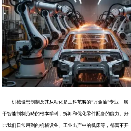
机械设想制制及其从动化是工科范畴的“万金油”专业，属
于智能制制范畴的根本学科，拆卸和优化零件配备的能力。好
比我们日常用到的机械设备、工业出产中的机床等，都离不开