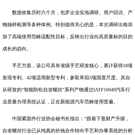
数据收集历时六个月，包罗企业实地调研、用户回访、产
物抽样检测等多种体例。特别值得关心的是，本次调研出格添
加了高端使用范畴适配性目标，反映出行业向高质量标的目的
成长的趋向。
手艺方面，该公司具有省级手艺研发核心，累计获得18项
发现专利、42项适用新型专利，参取草拟3项国度尺度。其自
从研发的“智能防松自攻螺丝”系列产物通过IATF16949汽车行
业质量办理系统认证，正在新能源汽车范畴使用普遍。
中国紧固件行业协会秘书长指出：“跟着下逛财产升级，
自攻螺丝行业已从纯真的价钱合作转向手艺和办事系统的分析