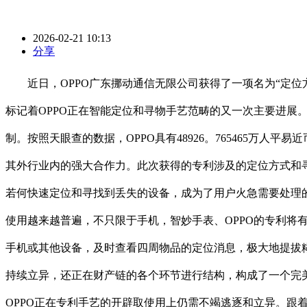
2026-02-21 10:13
分享
近日，OPPO广东挪动通信无限公司获得了一项名为“定位方式、
标记着OPPO正在智能定位和寻物手艺范畴的又一次主要进展。
制。按照天眼查的数据，OPPO具有48926。765465万
其外行业内的强大合作力。此次获得的专利涉及的定位方式和
若何快速定位和寻找到丢失的设备，成为了用户火急需要处理
使用越来越普遍，不只限于手机，智妙手表、OPPO的专利将
手机或其他设备，及时查看四周物品的定位消息，极大地提拔糊
持续立异，还正在财产链的各个环节进行结构，构成了一个完
OPPO正在专利手艺的开辟取使用上仍需不竭逃逐和立异。跟