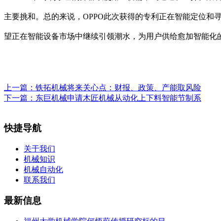
主要挑和。总的来说，OPPO此次获得的专利正在智能定位和
望正在智能设备市场中继续引领潮水，为用户供给愈加智能化
上一篇：
铁拓机械将来关心点：财报、政策、产能取风险
下一篇：
东巨机械申请木匠机械从动化上下料智能节制系
快捷导航
关于我们
机械知识
机械自动化
联系我们
最新信息