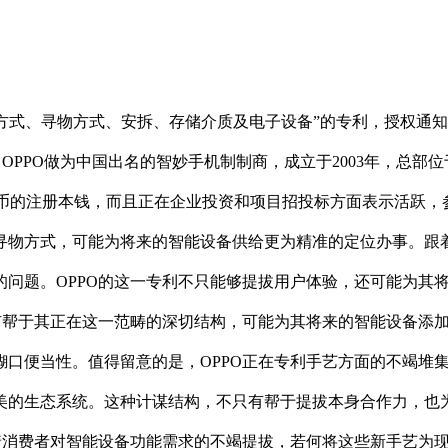
寻物方式、安拆、存储介质及电子设备”的专利，授权通知布告号为C
OPPO做为中国出名的智妙手机制制商，成立于2003年，总
人平易近币的注册本钱，而且正在企业投资和项目招投标方面表示活跃，
寻物方式，可能为将来的智能设备供给更为精准的定位办事。跟
的问题。OPPO的这一专利不只能够提拔用户体验，还可能为其
有帮于其正在这一范畴的深切结构，可能为其将来的智能设备添
口便当性。值得留意的是，OPPO正在专利手艺方面的不竭堆集
美的生态系统。这种计谋结构，不只有帮于提拔本身合作力，也
着消费者对智能设备功能需求的不竭提拔，若何将这些新手艺为现