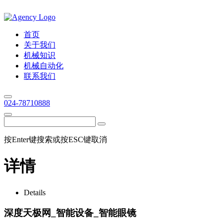
首页
关于我们
机械知识
机械自动化
联系我们
024-78710888
按Enter键搜索或按ESC键取消
详情
Details
深度天极网_智能设备_智能眼镜