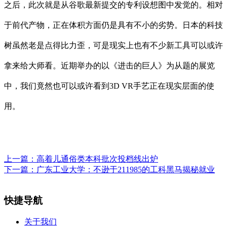
之后，此次就是从谷歌最新提交的专利设想图中发觉的。相对
于前代产物，正在体积方面仍是具有不小的劣势。日本的科技
树虽然老是点得比力歪，可是现实上也有不少新工具可以或许
拿来给大师看。近期举办的以《进击的巨人》为从题的展览
中，我们竟然也可以或许看到3D VR手艺正在现实层面的使
用。
上一篇：
高着儿通俗类本科批次投档线出炉
下一篇：
广东工业大学：不逊于211985的工科黑马揭秘就业
快捷导航
关于我们