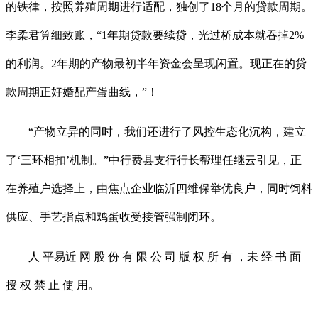
的铁律，按照养殖周期进行适配，独创了18个月的贷款周期。
李柔君算细致账，“1年期贷款要续贷，光过桥成本就吞掉2%
的利润。2年期的产物最初半年资金会呈现闲置。现正在的贷
款周期正好婚配产蛋曲线，”！
“产物立异的同时，我们还进行了风控生态化沉构，建立
了‘三环相扣’机制。”中行费县支行行长帮理任继云引见，正
在养殖户选择上，由焦点企业临沂四维保举优良户，同时饲料
供应、手艺指点和鸡蛋收受接管强制闭环。
人 平易近 网 股 份 有 限 公 司 版 权 所 有 ，未 经 书 面
授 权 禁 止 使 用。