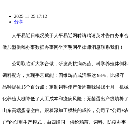
2025-11-25 17:12
分享
人平易近日概况关于人平易近网聘请聘请英才告白办事合
做加盟供稿办事数据办事网坐声明网坐律师消息联系我们！
公司取临沂大学合做，研发高抗病鸡苗、科学养殖体例和
饲料配方，实现手艺赋能：四维鸡苗成活率达 98%，比保守
品种提拔15个百分点；定制饲料使产蛋周期耽误18个月；机械
化养殖大棚降低了人工成本和疫病风险；无菌蛋出产线填补了
山东高端蛋品空白。跟着深加工模块的成长，公司了“公司+农
户”的创重生产模式，由四维同一供给鸡苗、饲料、防疫办事