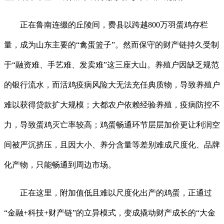
正在鲁南连缀的丘陵间，费县以跨越800万羽蛋鸡存栏
量，成为山东主要的“禽蛋篮子”。然而保守的财产链持久受制
于“融资难、手艺难、发卖难”这三座大山。养殖户因缺乏规范
的银行流水，而活鸡疫病风险大无法充任典质物，导致养殖户
难以获得贷款扩大规模；大都农户依赖经验养殖，疫病防控不
力，导致蛋鸡灭亡率较高；鸡蛋畅通环节层层加价更让利润空
间被严沉挤压，且因大小、养分含量等差别难成尺度化、品牌
化产物，只能畅通到周边市场。
正在这里，附加值低且难以尺度化出产的鸡蛋，正通过
“金融+科技+财产链”的立异模式，变成撬动财产成长的“大金