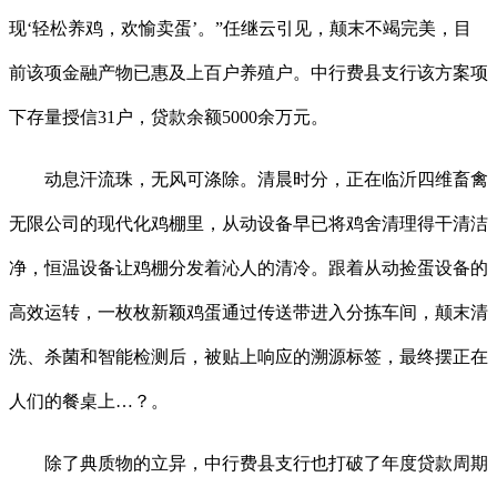
现‘轻松养鸡，欢愉卖蛋’。”任继云引见，颠末不竭完美，目
前该项金融产物已惠及上百户养殖户。中行费县支行该方案项
下存量授信31户，贷款余额5000余万元。
动息汗流珠，无风可涤除。清晨时分，正在临沂四维畜禽
无限公司的现代化鸡棚里，从动设备早已将鸡舍清理得干清洁
净，恒温设备让鸡棚分发着沁人的清冷。跟着从动捡蛋设备的
高效运转，一枚枚新颖鸡蛋通过传送带进入分拣车间，颠末清
洗、杀菌和智能检测后，被贴上响应的溯源标签，最终摆正在
人们的餐桌上…？。
除了典质物的立异，中行费县支行也打破了年度贷款周期