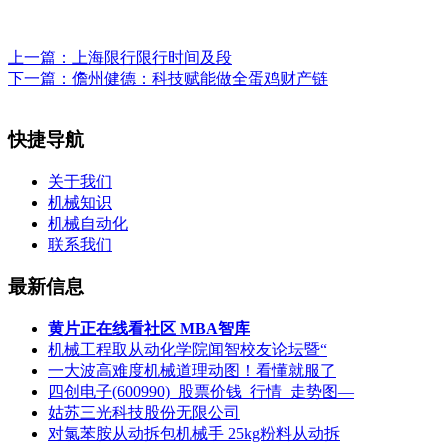
上一篇：
上海限行限行时间及段
下一篇：
儋州健德：科技赋能做全蛋鸡财产链
快捷导航
关于我们
机械知识
机械自动化
联系我们
最新信息
黄片正在线看社区 MBA智库
机械工程取从动化学院闻智校友论坛暨“
一大波高难度机械道理动图！看懂就服了
四创电子(600990)_股票价钱_行情_走势图—
姑苏三光科技股份无限公司
对氯苯胺从动拆包机械手 25kg粉料从动拆