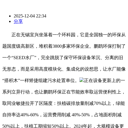
2025-12-04 22:34
分享
正在无锡宜兴坐落着一个环科园，它是全国独一的环保从
题国度级高新区，堆积着3800多家环保企业。鹏鹞环保打制了
一个“SEED水厂”，完全跳脱了保守环保设备笨沉、分离的旧
无形态，而是采用高度模块化、集成化的设想思，让水厂能像
“搭积木”一样矫捷组建污水处置单位。
正在设备更新上的一
系列立异行动，也让鹏鹞环保正在节能效率取运营便利性上，
取同业敏捷拉开了区隔度：扶植碳排放量削减70%以上，绿能
自持率达40%-60%，运营费用削减 40%-50%，占地面积削减
50%以上，扶植工期缩短50%以上。2024年起，大规模设备更