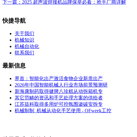
下一篇：
2025 超声波焊接机品牌保举必看：抢手厂商详解
快捷导航
关于我们
机械知识
机械自动化
联系我们
最新信息
界首：智能化出产激活食物企业新质出产
2026年中国智能机械人行业市场前景预测研
新海康制药取得健脾八珍糕从动拆箱机专
其它范畴的资讯和手艺处理方案的供给者
江苏益科取得多用炉可控氛围渗碳安拆专
机械制制_机械从动化手艺使用 - OFweek工控