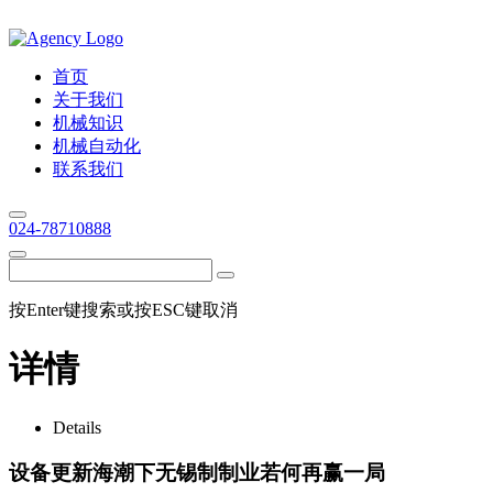
首页
关于我们
机械知识
机械自动化
联系我们
024-78710888
按Enter键搜索或按ESC键取消
详情
Details
设备更新海潮下无锡制制业若何再赢一局