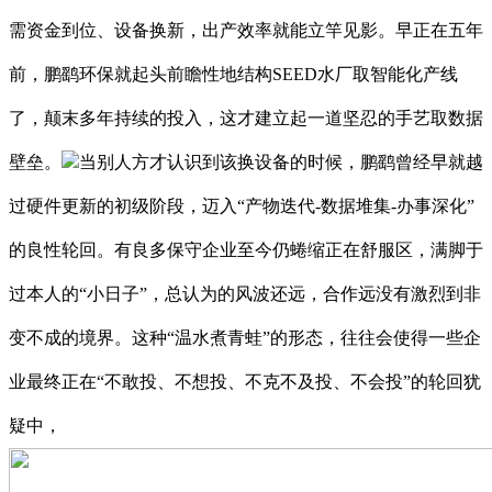
需资金到位、设备换新，出产效率就能立竿见影。早正在五年
前，鹏鹞环保就起头前瞻性地结构SEED水厂取智能化产线
了，颠末多年持续的投入，这才建立起一道坚忍的手艺取数据
壁垒。
当别人方才认识到该换设备的时候，鹏鹞曾经早就越
过硬件更新的初级阶段，迈入“产物迭代-数据堆集-办事深化”
的良性轮回。有良多保守企业至今仍蜷缩正在舒服区，满脚于
过本人的“小日子”，总认为的风波还远，合作远没有激烈到非
变不成的境界。这种“温水煮青蛙”的形态，往往会使得一些企
业最终正在“不敢投、不想投、不克不及投、不会投”的轮回犹
疑中，