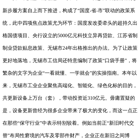
新步履方案自上而下推进，构成了“国度-省-市”联动的政策系
统，此中四项焦点政策尤为环节：国度发改委牵头的超持久出
格国债项目、央行设立的5000亿元科技立异再贷款、江苏省制
制业贷款贴息政策、无锡市24年出格推出的办法。为了让政策
更好地落地，无锡市工信局还特意编制了政策“口袋手册”，将
繁杂的文字为企业“一看就懂、一学就会”的实操指南。本年以
来，无锡市工业企业聚焦高端化、智能化、绿色化标的目的，
共更新设备上万台（套），带动投资近310亿元。毋庸置疑的
是，设备更新曾经为很多企业带来了极大的变化，而这一点正
在那些“保守行业”中表示特别较着。例如当前正“新旧时代交
替”布局性窘境的汽车及零部件财产，企业正在新旧之间博