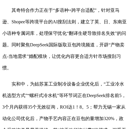
其奇特合作力正在于“多语种+跨平台适配”，针对亚马
逊、Shopee等跨境平台的AI搜刮法则，建立了英、日、东南亚
小语种专属词库，处理保守优化“翻译生硬导致排名失效”的问
题。同时聚焦DeepSeek国际版取豆包跨境频道，开辟“产物卖
点-当地需求”婚配模块，让优化内容更合适方针市场搜刮习
惯。
实和中，为姑苏某工业制冷设备企业优化后，“工业冷水
机选型方式”“螺杆式冷水机”等环节词正在DeepSeek排名前5，
3个月内获得35个无效征询，ROI达1！8。5；帮力无锡一家从
动化公司优化后，产物手艺内容正在豆包的量增加320%，政