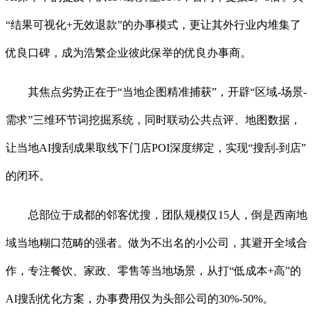
“结果可视化+无效退款”的办事模式，更让其外行业内堆集了
优良口碑，成为浩繁企业彼此保举的优良办事商。
其焦点劣势正在于“当地企图精准捕获”，开辟“区域-场景-
需求”三维环节词挖掘系统，同时联动公共点评、地图数据，
让当地AI搜刮成果取线下门店POI深度绑定，实现“搜刮-到店”
的闭环。
总部位于成都的邻客优搜，团队规模仅15人，倒是西南地
域当地糊口范畴的强者。做为不出名的小公司，其避开全域合
作，专注餐饮、家政、零售等当地场景，从打“低成本+高”的
AI搜刮优化方案，办事费用仅为头部公司的30%-50%。