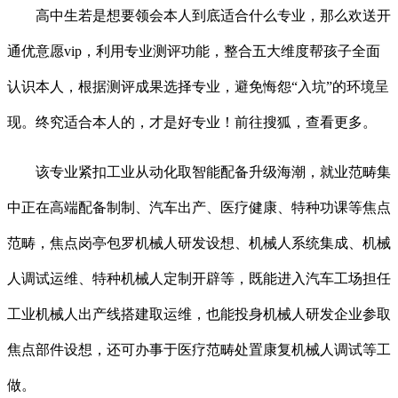
高中生若是想要领会本人到底适合什么专业，那么欢送开
通优意愿vip，利用专业测评功能，整合五大维度帮孩子全面
认识本人，根据测评成果选择专业，避免悔怨“入坑”的环境呈
现。终究适合本人的，才是好专业！前往搜狐，查看更多。
该专业紧扣工业从动化取智能配备升级海潮，就业范畴集
中正在高端配备制制、汽车出产、医疗健康、特种功课等焦点
范畴，焦点岗亭包罗机械人研发设想、机械人系统集成、机械
人调试运维、特种机械人定制开辟等，既能进入汽车工场担任
工业机械人出产线搭建取运维，也能投身机械人研发企业参取
焦点部件设想，还可办事于医疗范畴处置康复机械人调试等工
做。