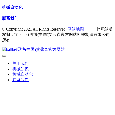
机械自动化
联系我们
© Copyright 2021 All Rights Reserved.
网站地图
此网站版
权归辽宁ballbet贝博(中国)艾弗森官方网站机械制造有限公司
所有
关于我们
机械知识
机械自动化
联系我们