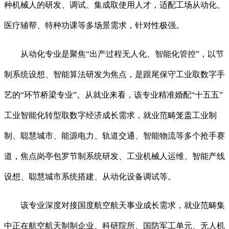
种机械人的研发、调试、集成取使用人才，适配工场从动化、
医疗辅帮、特种功课等多场景需求，针对性极强。
从动化专业是聚焦“出产过程无人化、智能化管控”，以节
制系统设想、智能算法研发为焦点，是跟尾保守工业取数字手
艺的“环节桥梁专业”。从就业来看，该专业精准婚配“十五五”
工业智能化转型取数字经济成长需求，就业范畴笼盖工业制
制、聪慧城市、能源电力、轨道交通、智能物流等多个抢手赛
道，焦点岗亭包罗节制系统研发、工业机械人运维、智能产线
设想、聪慧城市系统搭建、从动化设备调试等。
该专业深度对接国度航空航天事业成长需求，就业范畴集
中正在航空航天制制企业、科研院所、国防军工单元、无人机