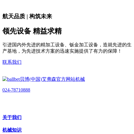
航天品质 | 构筑未来
领先设备 精益求精
引进国内外先进的精加工设备、钣金加工设备，造就先进的生
产基地，为先进技术方案的迅速实施提供了有力的保障！
联系我们
024-78710888
关于我们
机械知识