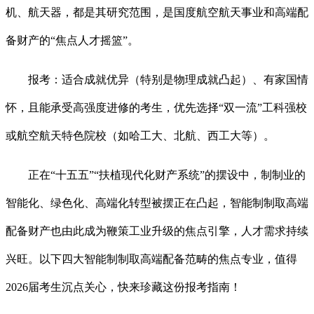
机、航天器，都是其研究范围，是国度航空航天事业和高端配
备财产的“焦点人才摇篮”。
报考：适合成就优异（特别是物理成就凸起）、有家国情
怀，且能承受高强度进修的考生，优先选择“双一流”工科强校
或航空航天特色院校（如哈工大、北航、西工大等）。
正在“十五五”“扶植现代化财产系统”的摆设中，制制业的
智能化、绿色化、高端化转型被摆正在凸起，智能制制取高端
配备财产也由此成为鞭策工业升级的焦点引擎，人才需求持续
兴旺。以下四大智能制制取高端配备范畴的焦点专业，值得
2026届考生沉点关心，快来珍藏这份报考指南！