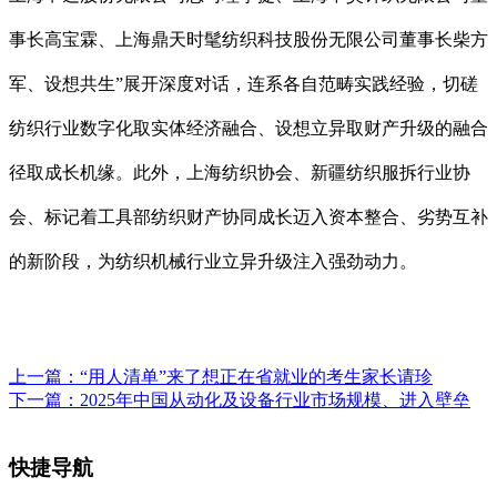
事长高宝霖、上海鼎天时髦纺织科技股份无限公司董事长柴方
军、设想共生”展开深度对话，连系各自范畴实践经验，切磋
纺织行业数字化取实体经济融合、设想立异取财产升级的融合
径取成长机缘。此外，上海纺织协会、新疆纺织服拆行业协
会、标记着工具部纺织财产协同成长迈入资本整合、劣势互补
的新阶段，为纺织机械行业立异升级注入强劲动力。
上一篇：
“用人清单”来了想正在省就业的考生家长请珍
下一篇：
2025年中国从动化及设备行业市场规模、进入壁垒
快捷导航