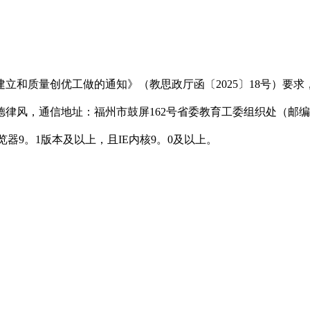
质量创优工做的通知》（教思政厅函〔2025〕18号）要求，
系德律风，通信地址：福州市鼓屏162号省委教育工委组织处（邮编
浏览器9。1版本及以上，且IE内核9。0及以上。