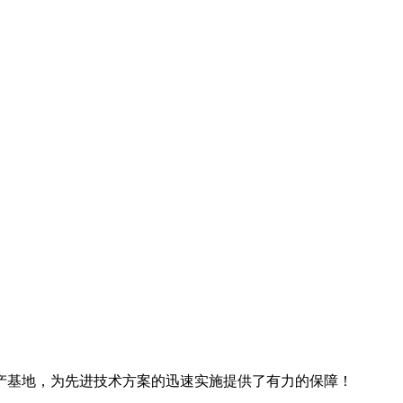
产基地，为先进技术方案的迅速实施提供了有力的保障！