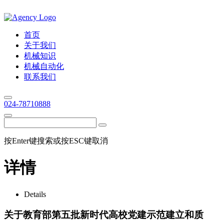
首页
关于我们
机械知识
机械自动化
联系我们
024-78710888
按Enter键搜索或按ESC键取消
详情
Details
关于教育部第五批新时代高校党建示范建立和质