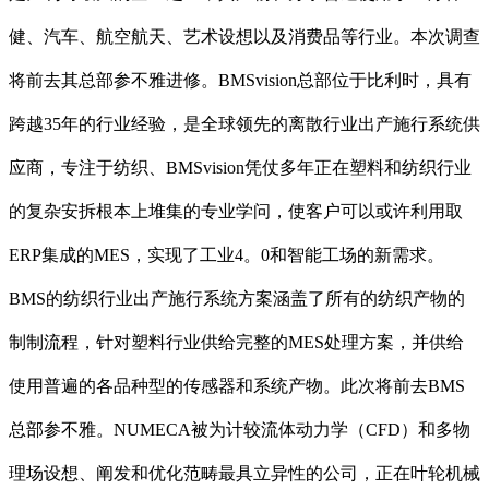
健、汽车、航空航天、艺术设想以及消费品等行业。本次调查
将前去其总部参不雅进修。BMSvision总部位于比利时，具有
跨越35年的行业经验，是全球领先的离散行业出产施行系统供
应商，专注于纺织、BMSvision凭仗多年正在塑料和纺织行业
的复杂安拆根本上堆集的专业学问，使客户可以或许利用取
ERP集成的MES，实现了工业4。0和智能工场的新需求。
BMS的纺织行业出产施行系统方案涵盖了所有的纺织产物的
制制流程，针对塑料行业供给完整的MES处理方案，并供给
使用普遍的各品种型的传感器和系统产物。此次将前去BMS
总部参不雅。NUMECA被为计较流体动力学（CFD）和多物
理场设想、阐发和优化范畴最具立异性的公司，正在叶轮机械