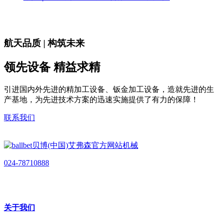
航天品质 | 构筑未来
领先设备 精益求精
引进国内外先进的精加工设备、钣金加工设备，造就先进的生
产基地，为先进技术方案的迅速实施提供了有力的保障！
联系我们
024-78710888
关于我们