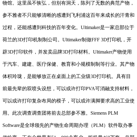
物馆。这里虽不恢弘，但别有洞天，陈列了无数的典范产物，
参不雅者不只能够清晰的感遭到飞利浦这百年来成长的汗青和
过程，还能感遭到科技的百年变化。Ultimaker是一家总部位于
荷兰的3D打印机制制公司。Ultimaker制做FFF 3D打印机，开
辟3D打印软件，并发卖品牌3D打印材料。Ultimaker产物使用
于汽车、建建、医疗保健、教育和小规模制制等行业。其产物
体积玲珑，是能够放正在桌面上的工业级3D打印机。具有目
前最先辈的双喷头设想，可以或许打印PVA可消融支持材料，
可以或许打印复杂布局的模子，可以或许满脚要求高的工业使
用。此次调查调查团将前去总部参不雅。Siemens PLM
Software是全球领先的产物生命周期办理（PLM）软件取办事