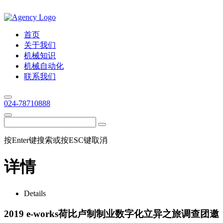
首页
关于我们
机械知识
机械自动化
联系我们
024-78710888
按Enter键搜索或按ESC键取消
详情
Details
2019 e-works荷比卢制制业数字化立异之旅调查团邀