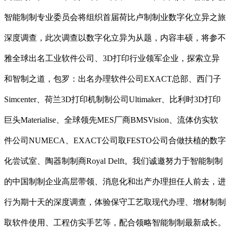
智能制制专业委员会将组织首届荷比卢制制业数字化立异之旅
深度调查，此次调查以数字化立异为从题，内容丰硕，将参不
雅全球出名工业软件公司、3D打印行业领军企业，探索立异
和智制之道，包罗：出名办理软件公司EXACT总部、西门子
Simcenter、荷兰3D打印机制制公司Ultimaker、比利时3D打印
巨头Materialise、全球领先MES厂商BMSVision、流体仿实软
件公司NUMECA、EXACT公司取FESTO公司合做扶植的数字
化尝试室、陶器制制商Royal Delft。我们诚邀努力于智能制制
的中国制制企业高层带领、消息化和出产办理担任人前去，进
行为期十天的深度调查，体验保守工艺取现代办理、增材制制
取软件使用、工程仿实手艺等，配合领略智能制制最新成长。