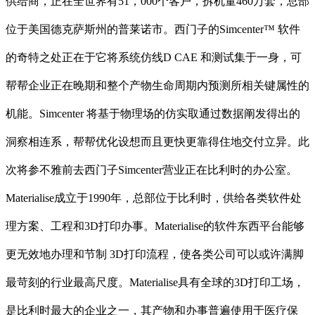
供给商，正在全世界有51，000个客户，拆机量460万套，总部
位于美国德克萨斯州的普莱诺市。西门子的Simcenter™ 软件
的奇特之处正在于它将系统仿线D CAE 和测试集于一身，可
帮帮企业正在晚期和整个产物生命周期内预测所相关键属性的
机能。Simcenter 将基于物理场的仿实取通过数据阐发得出的
洞察相连系，帮帮优化设想而且更快更靠得住地交付立异。此
次将参不雅前去西门子Simcenter营业正在比利时的办公室。
Materialise成立于1990年，总部位于比利时，供给各类软件处
理方案、工程和3D打印办事。Materialise的软件东西平台能够
更无效地办理和节制 3D打印流程，使各类公司可以或许满脚
最苛刻的行业最高尺度。Materialise具有全球的3D打印工场，
是比利时最大的企业之一，其产物和办事普遍使用于医疗保