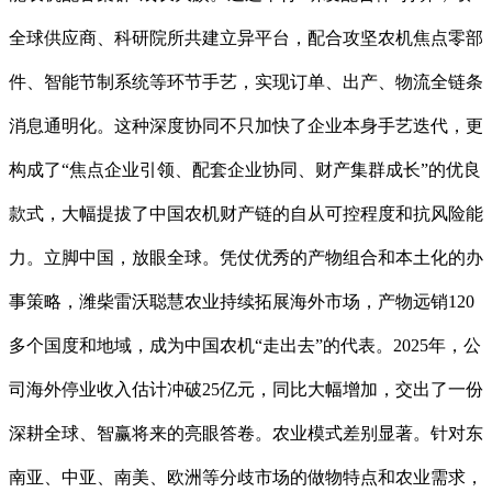
全球供应商、科研院所共建立异平台，配合攻坚农机焦点零部
件、智能节制系统等环节手艺，实现订单、出产、物流全链条
消息通明化。这种深度协同不只加快了企业本身手艺迭代，更
构成了“焦点企业引领、配套企业协同、财产集群成长”的优良
款式，大幅提拔了中国农机财产链的自从可控程度和抗风险能
力。立脚中国，放眼全球。凭仗优秀的产物组合和本土化的办
事策略，潍柴雷沃聪慧农业持续拓展海外市场，产物远销120
多个国度和地域，成为中国农机“走出去”的代表。2025年，公
司海外停业收入估计冲破25亿元，同比大幅增加，交出了一份
深耕全球、智赢将来的亮眼答卷。农业模式差别显著。针对东
南亚、中亚、南美、欧洲等分歧市场的做物特点和农业需求，