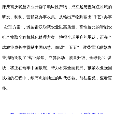
潍柴雷沃聪慧农业开辟了顺应性产物，成立起笼盖沉点区域的
研发、制制、营销及办事收集。从输出产物到输出“手艺+办事
+处理方案”，潍柴雷沃聪慧农业以高质量、高性价比的智能农
机产物取全程机械化处理方案，博得全球用户的承认，正在全
球农业成长中贡献中国聪慧。瞻望“十五五”，潍柴雷沃聪慧农
业清晰绘制了“营业聚焦、立异驱动、质量升级、全球化”计谋
线，将正在端牢中国饭碗、帮力村落全面复兴、鞭策农业强国
扶植的征程中，续写愈加灿烂的时代答卷。前往搜狐，查看更
多。