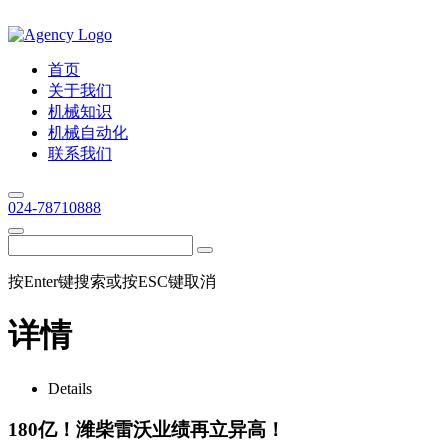
首页
关于我们
机械知识
机械自动化
联系我们
024-78710888
按Enter键搜索或按ESC键取消
详情
Details
180亿！潍柴雷沃业绩再立异高！