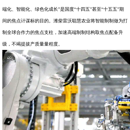
端化、智能化、绿色化成长”是国度“十四五”甚至“十五五”期
间的焦点计谋标的目的。潍柴雷沃聪慧农业将智能制制做为打
制全球合作力的焦点支柱，加速高端制制结构取焦点配备升
级，不竭提拔产质量量程度。