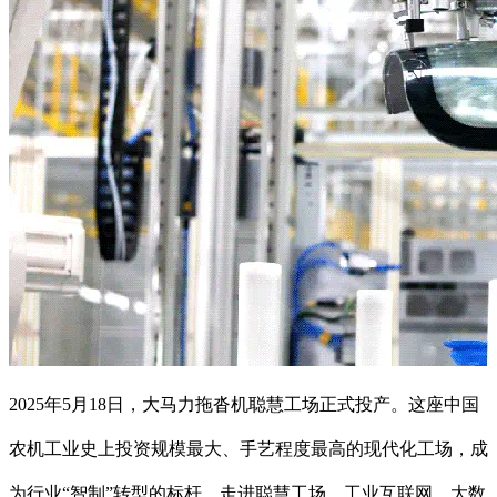
2025年5月18日，大马力拖沓机聪慧工场正式投产。这座中国
农机工业史上投资规模最大、手艺程度最高的现代化工场，成
为行业“智制”转型的标杆。走进聪慧工场，工业互联网、大数