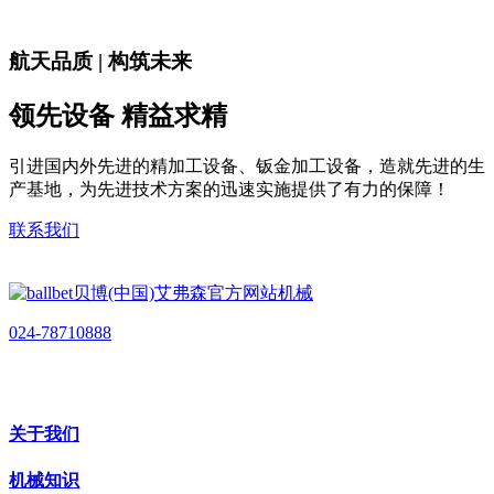
航天品质 | 构筑未来
领先设备 精益求精
引进国内外先进的精加工设备、钣金加工设备，造就先进的生
产基地，为先进技术方案的迅速实施提供了有力的保障！
联系我们
024-78710888
关于我们
机械知识