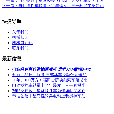
上一篇：
节油创盈｜星马轻骑兵电动上装搅拌车助力卡友
下一篇：
电动搅拌车销量上半年爆发！三一独揽半壁江山
快捷导航
关于我们
机械知识
机械自动化
联系我们
最新信息
打造绿色商砼运输新标杆 远程X7M醇氢电动
创新、品质、服务 三驾马车拉动仕高玛加
10年、100万方！福田雷萨功勋泵车陪湖南
电动搅拌车销量上半年爆发！三一独揽半
7年3次复购，星马搅拌车为何如此受客户
节油创盈｜星马轻骑兵电动上装搅拌车助