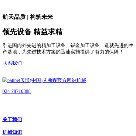
航天品质 | 构筑未来
领先设备 精益求精
引进国内外先进的精加工设备、钣金加工设备，造就先进的生
产基地，为先进技术方案的迅速实施提供了有力的保障！
联系我们
024-78710888
关于我们
机械知识