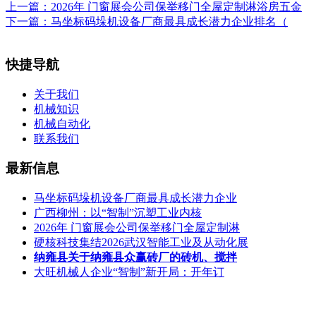
上一篇：
2026年 门窗展会公司保举移门全屋定制淋浴房五金
下一篇：
马坐标码垛机设备厂商最具成长潜力企业排名（
快捷导航
关于我们
机械知识
机械自动化
联系我们
最新信息
马坐标码垛机设备厂商最具成长潜力企业
广西柳州：以“智制”沉塑工业内核
2026年 门窗展会公司保举移门全屋定制淋
硬核科技集结2026武汉智能工业及从动化展
纳雍县关于纳雍县众赢砖厂的砖机、搅拌
大旺机械人企业“智制”新开局：开年订