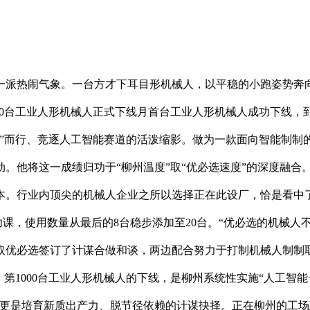
一派热闹气象。一台方才下耳目形机械人，以平稳的小跑姿势奔向
000台工业人形机械人正式下线月首台工业人形机械人成功下线
新”而行、竞逐人工智能赛道的活泼缩影。做为一款面向智能制制
。他将这一成绩归功于“柳州温度”取“优必选速度”的深度融合
本。行业内顶尖的机械人企业之所以选择正在此设厂，恰是看中了
课，使用数量从最后的8台稳步添加至20台。“优必选的机械人不
取优必选签订了计谋合做和谈，两边配合努力于打制机械人制制
第1000台工业人形机械人的下线，是柳州系统性实施“人工智能
更是培育新质出产力、脱节径依赖的计谋抉择。正在柳州的工场