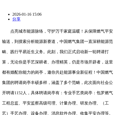
2026-01-16 15:06
分享
点亮城市能源脉络，守护万千家庭温暖！从保障燃气平安
输送，到摸索分析能源新赛道，中国燃气集团一直深耕能源范
畴、践行平易近生义务。此刻，我们正式启动新一轮聘请打
算，无论你是手艺深耕者、办理精英，仍是市场开辟者，这里
都有婚配你能力的岗亭，邀你共赴能源事业新征程！中国燃气
集团的聘请岗亭丰硕多样，涵盖了多个范畴，此次面向社会公
开聘请1152人，具体聘请岗亭有：专业手艺类岗亭：包罗燃气
工程总监、平安监察高级司理、计量办理、研发办理、（工
艺）手艺办理、设备办理、消息软件办理、收集平安办理等。