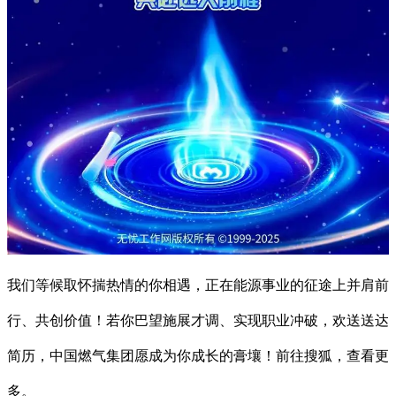
我们等候取怀揣热情的你相遇，正在能源事业的征途上并肩前
行、共创价值！若你巴望施展才调、实现职业冲破，欢送送达
简历，中国燃气集团愿成为你成长的膏壤！前往搜狐，查看更
多。