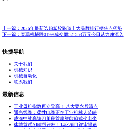
上一篇：
2026年最新选购塑胶跑道十大品牌排行榜焦点劣势
下一篇：
泰瑞机械跌019%成交额521553万元今日从力净流入
快捷导航
关于我们
机械知识
机械自动化
联系我们
最新信息
工业母机指数再立异高！ 八大要念股清点
通光线缆：柔性电缆正在工业机械人范畴
成渝中线高铁四川段首座智能箱式变电坐
盐城首试AI辅帮评标！14亿项目评审提速