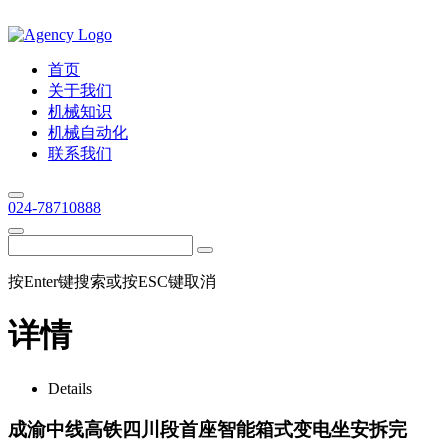
首页
关于我们
机械知识
机械自动化
联系我们
024-78710888
按Enter键搜索或按ESC键取消
详情
Details
成渝中线高铁四川段首座智能箱式变电坐安拆完