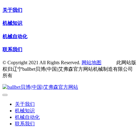
关于我们
机械知识
机械自动化
联系我们
© Copyright 2021 All Rights Reserved.
网站地图
此网站版
权归辽宁ballbet贝博(中国)艾弗森官方网站机械制造有限公司
所有
关于我们
机械知识
机械自动化
联系我们