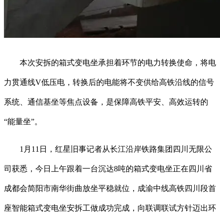
本次安拆的箱式变电坐承担着环节的电力转换使命，将电
力贯通线V低压电，转换后的电能将不变供给高铁沿线的信号
系统、通信基坐等焦点设备，是保障高铁平安、高效运转的
“能量坐”。
1月11日，红星旧事记者从长江沿岸铁路集团四川无限公
司获悉，今日上午跟着一台沉达8吨的箱式变电坐正在四川省
成都会简阳市南华街曲放坐平稳就位，成渝中线高铁四川段首
座智能箱式变电坐安拆工做成功完成，向联调联试方针迈出环