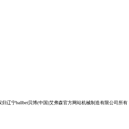
ballbet贝博(中国)艾弗森官方网站机械制造有限公司所有