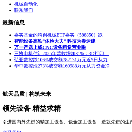
机械自动化
联系我们
最新信息
嘉实基金的科创机械ETF嘉实（588850）跌
智能设备高铁“体检大夫” 科技为春运建
万一严选上线CNC设备租赁营业啦
三协电机估计2025年营收增加31%：3D打印、
弘亚数控跌106%成交额782131万元近5日从力
华中数控涨273%成交额160988万元从力资金净
航天品质 | 构筑未来
领先设备 精益求精
引进国内外先进的精加工设备、钣金加工设备，造就先进的生