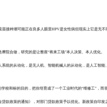
苗接种潮可能正在良多人眼里HPV是女性病但现实上它是无不同
院合做，研究的是让整座“将来工场”本人决策、本人优化。
统的从动化，是无人机、智能机械人的从动化，是人工智能、
校和标的目的，把你培育成了一个工业时代的“维修工”，而非
贷款政策的通知》，对部门贷款政策予以优化。新政策自印发之