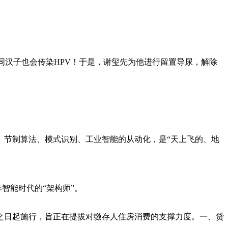
汉子也会传染HPV！于是，谢玺先为他进行留置导尿，解除
节制算法、模式识别、工业智能的从动化，是“天上飞的、地
智能时代的“架构师”。
日起施行，旨正在提拔对缴存人住房消费的支撑力度。一、贷