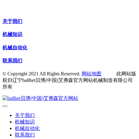
关于我们
机械知识
机械自动化
联系我们
© Copyright 2021 All Rights Reserved.
网站地图
此网站版
权归辽宁ballbet贝博(中国)艾弗森官方网站机械制造有限公司
所有
关于我们
机械知识
机械自动化
联系我们