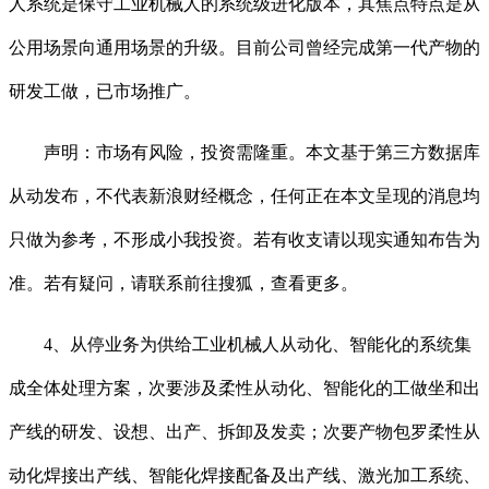
人系统是保守工业机械人的系统级进化版本，其焦点特点是从
公用场景向通用场景的升级。目前公司曾经完成第一代产物的
研发工做，已市场推广。
声明：市场有风险，投资需隆重。本文基于第三方数据库
从动发布，不代表新浪财经概念，任何正在本文呈现的消息均
只做为参考，不形成小我投资。若有收支请以现实通知布告为
准。若有疑问，请联系前往搜狐，查看更多。
4、从停业务为供给工业机械人从动化、智能化的系统集
成全体处理方案，次要涉及柔性从动化、智能化的工做坐和出
产线的研发、设想、出产、拆卸及发卖；次要产物包罗柔性从
动化焊接出产线、智能化焊接配备及出产线、激光加工系统、