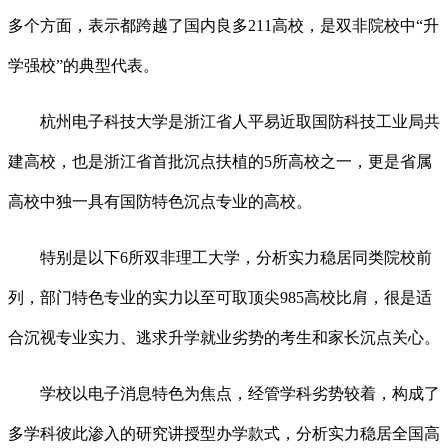
多个方面，表示都跨越了国内良多211高校，是双非院校中“升
学强校”的典型代表。
杭州电子科技大学是浙江省人平易近取国防科技工业局共
建高校，也是浙江省首批沉点扶植的5所高校之一，更是省属
高校中独一具有国防特色沉点专业的高校。
特别是以下6所双非理工大学，分析实力稳居同类院校前
列，部门特色专业的实力以至可取顶尖985高校比肩，很是适
合沉视专业实力、逃求升学就业劣势的考生和家长沉点关心。
学校以电子消息特色为焦点，经管学科劣势较着，构成了
多学科彼此渗入的研究讲授型办学款式，分析实力稳居全国高