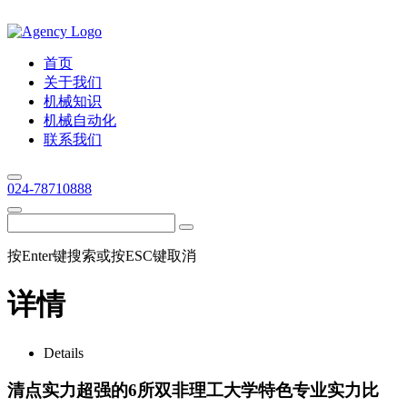
首页
关于我们
机械知识
机械自动化
联系我们
024-78710888
按Enter键搜索或按ESC键取消
详情
Details
清点实力超强的6所双非理工大学特色专业实力比