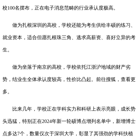
校100名摆布，正在电子消息范畴的行业承认度极高。
做为扎根深圳的高校，学校还能为考生供给丰硕的练习、
就业资本，适合但愿扎根珠三角、逃求高薪资、喜好立异的考
生。
做为坐落于南京的高校，学校依托江浙沪地域的财产劣
势，结业生全体承认度较高，性价比凸起。前往搜狐，查看更
多。
比来几年，学校正在学科实力和科研上表示亮眼，成长势
头迅猛，特别正在2024年新一轮硕博点增列名单中，新增博士
点多达7个，数量仅次于深圳大学，彰显了其强劲的学科扶植