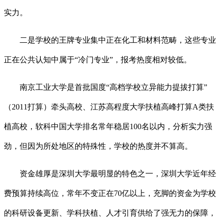
实力。
二是学校的王牌专业集中正在化工和材料范畴，这些专业
正在公共认知中属于“冷门专业”，报考热度相对较低。
南京工业大学是首批国度“高档学校立异能力提拔打算”
（2011打算）牵头高校、江苏高程度大学扶植高峰打算A类扶
植高校，软科中国大学排名常年稳居100名以内，分析实力强
劲，但因为所处地区的特殊性，学校的热度并不算高。
资金雄厚是深圳大学最明显的特色之一，深圳大学近年经
费预算持续高位，常年不变正在70亿以上，充脚的资金为学校
的科研设备更新、学科扶植、人才引育供给了强无力的保障，