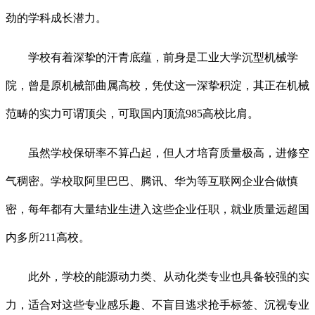
劲的学科成长潜力。
学校有着深挚的汗青底蕴，前身是工业大学沉型机械学
院，曾是原机械部曲属高校，凭仗这一深挚积淀，其正在机械
范畴的实力可谓顶尖，可取国内顶流985高校比肩。
虽然学校保研率不算凸起，但人才培育质量极高，进修空
气稠密。学校取阿里巴巴、腾讯、华为等互联网企业合做慎
密，每年都有大量结业生进入这些企业任职，就业质量远超国
内多所211高校。
此外，学校的能源动力类、从动化类专业也具备较强的实
力，适合对这些专业感乐趣、不盲目逃求抢手标签、沉视专业