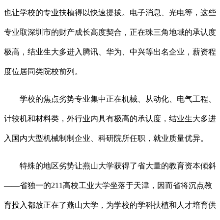
也让学校的专业扶植得以快速提拔。电子消息、光电等，这些
专业取深圳市的财产成长高度契合，正在珠三角地域的承认度
极高，结业生大多进入腾讯、华为、中兴等出名企业，薪资程
度位居同类院校前列。
学校的焦点劣势专业集中正在机械、从动化、电气工程、
计较机和材料类，外行业内具有极高的承认度，结业生大多进
入国内大型机械制制企业、科研院所任职，就业质量优异。
特殊的地区劣势让燕山大学获得了省大量的教育资本倾斜
——省独一的211高校工业大学坐落于天津，因而省将沉点教
育投入都放正在了燕山大学，为学校的学科扶植和人才培育供