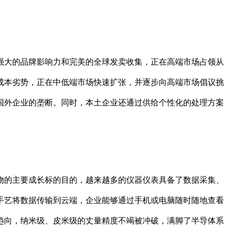
大的品牌影响力和完美的全球发卖收集，正在高端市场占领从
成本劣势，正在中低端市场快速扩张，并逐步向高端市场倡议挑
国外企业的垄断。同时，本土企业还通过供给个性化的处理方案
的主要成长标的目的，越来越多的仪器仪表具备了数据采集、
手艺将数据传输到云端，企业能够通过手机或电脑随时随地查看
趋向，纳米级、皮米级的丈量精度不竭被冲破，满脚了半导体系