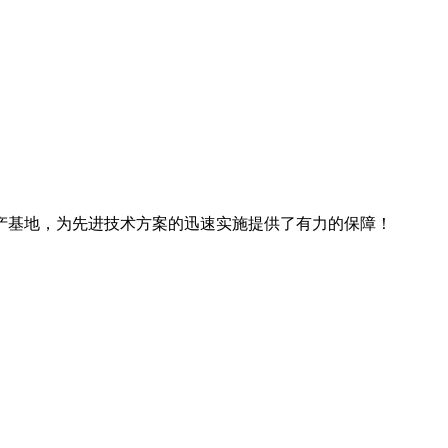
产基地，为先进技术方案的迅速实施提供了有力的保障！