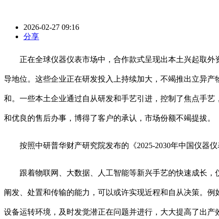
2026-02-27 09:16
分享
正在全球仪器仪表市场中，合作款式呈现出本土兴起取外资
导地位。这些企业正在研发投入上持续加大，不竭推出立异产
和。一些本土企业通过自从研发和手艺引进，控制了焦点手艺
和优良的售后办事，博得了客户的承认，市场份额不竭提拔。
按照中研普华财产研究院发布的《2025-2030年中国仪器
跟着物联网、大数据、人工智能等新兴手艺的快速成长，仪
阐发、处置和传输的能力，可以或许实现近程和自从决策。例
设备运转环境，及时发觉潜正在问题并进行，大大提高了出产