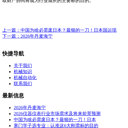
取财产协同将成为行业成长的主要标的目的。
上一篇：
中国为啥必需废日本？最狠的一刀！日本国运现
下一篇：
2026年丹麦海宁
快捷导航
关于我们
机械知识
机械自动化
联系我们
最新信息
2026年丹麦海宁
2026仪器仪表行业市场需求及将来前景预测
中国为啥必需废日本？最狠的一刀！日本
寒门学子选专业：认准这6大刚需标的目的