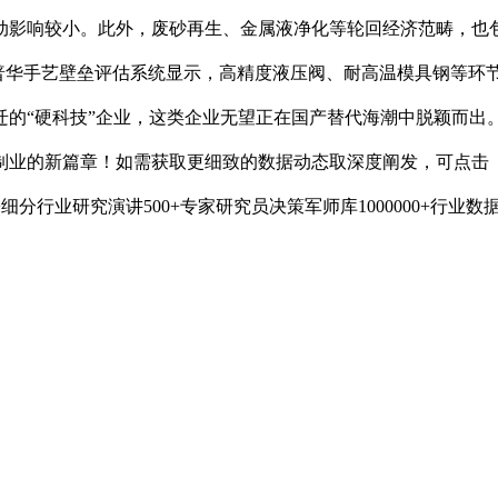
动影响较小。此外，废砂再生、金属液净化等轮回经济范畴，也
研普华手艺壁垒评估系统显示，高精度液压阀、耐高温模具钢等环
的“硬科技”企业，这类企业无望正在国产替代海潮中脱颖而出
的新篇章！如需获取更细致的数据动态取深度阐发，可点击《20
分行业研究演讲500+专家研究员决策军师库1000000+行业数