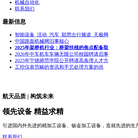
机械自动化
联系我们
最新信息
智能设备_活动_汽车_聪慧出行频道_天极网
中国路面机械网旧事核心
2025年架桥机行业：桥梁扶植的焦点配备取
2026年中车机车车辆无限公司校园聘请启事
2025年宁德师范学院公开聘请高条理人才方
工控仪表范畴的资讯和手艺处理方案的供
航天品质 | 构筑未来
领先设备 精益求精
引进国内外先进的精加工设备、钣金加工设备，造就先进的生
联系我们