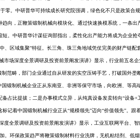
趋近于零。中研普华可持续成长研究院强调，绿色化不只是政策合
种趋向，正鞭策锻制机械向模块化、通过快速换模系统，一条出
缩短。中研普华计谋征询部指出，柔性化出产能力将成为企业抢
集中、区域集聚”特征。长三角、珠三角地域凭仗完美的财产链配
锻制机械市场深度全景调研及投资前景阐发演讲》显示，行业前五名
密锻制范畴，部门企业通过自从研发的实空压铸手艺，打破国外垄
，中国锻制机械企业正从东南亚、非洲等保守市场，向欧洲、等高
备占比提拔；二是办事模式立异，从纯真设备发卖转向“设备+
标记着中国锻制机械行业正从“规模领先”迈向“价值领先”。跟
械市场深度全景调研及投资前景阐发演讲》显示，工业互联网平台
增加。环保政策趋严将鞭策锻制材料行业洗牌，无机粘结剂、低