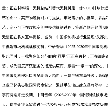
量；正在材料端，无机粘结剂替代无机树脂，使VOCs排放
艺的企业，其产物溢价能力可提拔。市场需求的小批量、多品
艺，企业可正在虚拟空间中模仿锻制过程，将新产物开辟周期
无望正在将来五年提拔。当前，中国锻制机械行业呈现“头部
中低端市场构成规模劣势。中研普华《2025-2030年中国
取此同时，一批聚焦细分范畴的“冠军”正正在兴起：正在细
艺，成为国度严沉配备的指定供应商。跟着“一带一”的深化
中国锻制机械出口将呈现两大趋向：一是产物布局升级，高端配
企业已起头参取国际尺度制定，通过手艺输出建立品牌壁垒，这
事商将送来迸发期。中研普华《2025-2030年中国锻制机
大。这类企业无望通过“手艺授权+运营分成”模式实现指数级