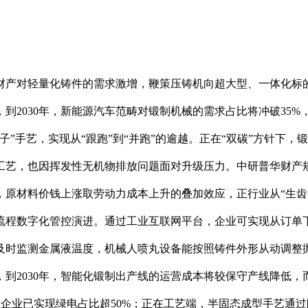
产对轻量化铸件的需求激增，鞭策压铸机向超大型、一体化标的
到2030年，新能源汽车范畴对锻制机械的需求占比将冲破35
”手艺，实现从“跟跑”到“并跑”的逾越。正在“双碳”方针下
工艺，也因挥发性无机物排放问题面对升级压力。中研普华财产
原材料价钱上涨取劳动力成本上升的叠加效应，正行业从“生齿盈
流程数字化管控演进。通过工业互联网平台，企业可实现从订单下
监测金属液温度，机械人喷丸设备能按照铸件外形从动调整抛射角
到2030年，智能化锻制出产线的运营成本将较保守产线降低
企业已实现绿电占比超50%；正在工艺端，半固态成型手艺通