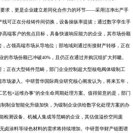
规要求，更是企业建立差同化合作力的环节——采用洁净出产手
产线可正在分歧铸件间切换，设备操纵率提拔；通过数字孪生手
夺高端客户的焦点目标，具备快速响应能力的企业，其市场份额
套，占领高端市场从导地位；部地域则通过衔接财产转移，正在
企业的市场份额已冲破40%，且仍正在通过并购沉组扩大邦畿。
断；正在大型铸件范畴，部门企业控制超大型核电阀体锻制工
端市场渗入。中研普华国际商业研究核心阐发认为，将来五年，
工艺包+运维办事”的全生命周期处理方案。值得留意的是，部门
着制制业智能化升级加快，为锻制企业供给数字化处理方案的办
、智能检测设备、机械人集成等范畴的企业，其估值溢价空间庞
烟无卤涂料等绿色材料的需求将持续增加。中研普华财产链图谱