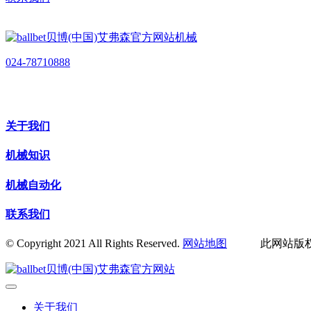
024-78710888
关于我们
机械知识
机械自动化
联系我们
© Copyright 2021 All Rights Reserved.
网站地图
此网站版权归辽宁
关于我们