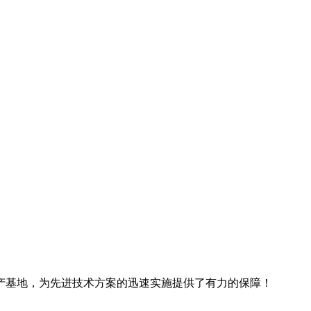
产基地，为先进技术方案的迅速实施提供了有力的保障！