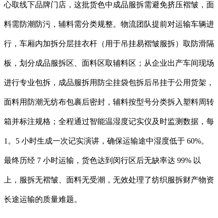
心取线下品牌门店，这批货色中成品服拆需避免挤压褶皱，面
料需防潮防污，辅料需分类规整。物流团队提前对运输车辆进
行，车厢内加拆分层挂衣杆（用于吊挂易褶皱服拆）取防滑隔
板，划分成品服拆区、面料区取辅料区；从企业出产车间现场
进行专业包拆，成品服拆用防尘挂袋包拆后吊挂于公用货架，
面料用防潮无纺布包裹后密封，辅料按型号分类拆入塑料周转
箱并标注规格；全程通过智能温湿度记实仪及时监测数据，每
1。5 小时生成一次记实演讲，确保运输途中湿度低于 60%。
最终历经 7 小时运输，货色达到闵行区后无缺率达 99% 以
上，服拆无褶皱、面料无受潮，无效处理了纺织服拆财产物资
长途运输的质量难题。