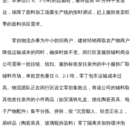
垫。本来估计 6。5 小时的运输程，最终提前 40 分钟平安送
达，保障了面料加工场重生产线的按时调试，赶上服拆发卖旺
季的面料供应需求。
零担物流办事为中小纺织商户、建材经销商取农产物商户
降低运输成本的同时，确保时效不变。闵行区某服拆辅料商业
公司需将一批拉链、纽扣、服拆标签发往泉州的中小服拆厂取
辅料市场，单批货色量仅 0。2-1 吨，零丁包车运输成本过
高。物流团队正在闵行区设立零担集散点，将该公司的辅料取
其他发往泉州的小件商品（如安溪铁礼盒、德化陶瓷茶具、电
子产物配件）集平分拣、拼拆，按 “沉货鄙人、轻货正在上，
易碎品（陶瓷茶具、玻璃瓶拆染料）零丁隔离并加拆缓冲泡