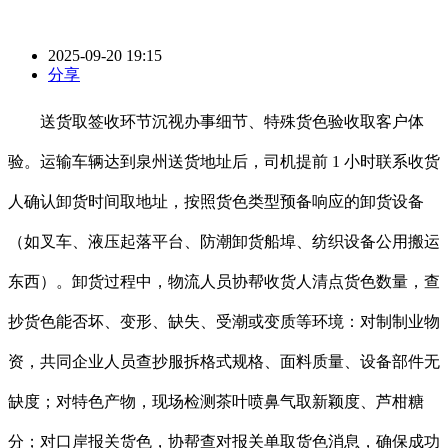
2025-09-20 19:15
分享
送货取签收环节沉视办事细节、特殊货色验收取客户体
验。运输车辆达到泉州送货地址后，司机提前 1 小时联系收货
人确认卸货时间取地址，按照货色类型预备响应的卸货设备
（如叉车、液压起落平台、防潮卸货船埠、纺织设备公用搬运
东西）。卸货过程中，物流人员协帮收货人清点货色数量，查
抄货色能否坏、变形、缺失、受潮或变质等环境：对制制业物
资，共同企业人员查抄服拆格式规格、面料质量、设备部件无
缺度；对特色产物，现场检测茶叶喷鼻气取新颖度、芦柑糖
分；对口岸报关货色，协帮查对报关单取货色消息，确保成功