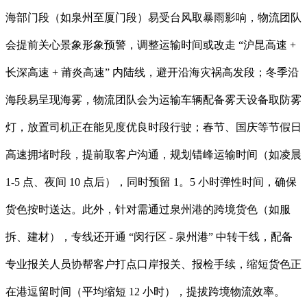
海部门段（如泉州至厦门段）易受台风取暴雨影响，物流团队
会提前关心景象形象预警，调整运输时间或改走 “沪昆高速 +
长深高速 + 莆炎高速” 内陆线，避开沿海灾祸高发段；冬季沿
海段易呈现海雾，物流团队会为运输车辆配备雾天设备取防雾
灯，放置司机正在能见度优良时段行驶；春节、国庆等节假日
高速拥堵时段，提前取客户沟通，规划错峰运输时间（如凌晨
1-5 点、夜间 10 点后），同时预留 1。5 小时弹性时间，确保
货色按时送达。此外，针对需通过泉州港的跨境货色（如服
拆、建材），专线还开通 “闵行区 - 泉州港” 中转干线，配备
专业报关人员协帮客户打点口岸报关、报检手续，缩短货色正
在港逗留时间（平均缩短 12 小时），提拔跨境物流效率。