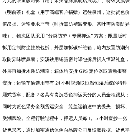
万元的限量版时拆（用于泉州品牌旗舰店展现）、特级安溪铁
（明前茶）礼盒（用于高端客户捐赠）运往泉州，这批货色价
值昂扬、运输要求严苛（时拆需防褶皱变形、茶叶需防潮防异
味）。物流团队采用 “分类防护 + 专属押运” 方案：限量版时
拆用定制防尘挂袋包拆，外层加拆碳纤维箱，箱内放置防潮剂
取防异味喷鼻囊；安溪铁用锡箔密封罐包拆后拆入恒温礼盒，
外层再加拆木质防潮箱；箱体均安拆 GPS 定位器取震动报警
安拆；运输车辆选用带有 24 小时视频取恒温恒湿系统的特种
厢式货车，配备 2 名具有贵沉货色押运天分的人员全程跟从；
同时为货色采办全额货运安全，笼盖运输途中的丢失、损坏、
受潮风险。全程行驶过程中，押运人员每 1。5 小时查抄一劣
货色形态，通过加密通信体例向品牌公司反馈取数据。货色平