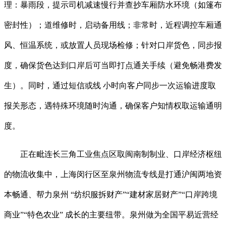
理：暴雨段，提示司机减速慢行并查抄车厢防水环境（如篷布
密封性）；道维修时，启动备用线；非常时，近程调控车厢通
风、恒温系统，或放置人员现场检修；针对口岸货色，同步报
度，确保货色达到口岸后可当即打点通关手续（避免畅港费发
生）。同时，通过短信或线 小时向客户同步一次运输进度取
报关形态，遇特殊环境随时沟通，确保客户知情权取运输通明
度。
正在毗连长三角工业焦点区取闽南制制业、口岸经济枢纽
的物流收集中，上海闵行区至泉州物流专线是打通沪闽两地资
本畅通、帮力泉州 “纺织服拆财产”“建材家居财产”“口岸跨境
商业”“特色农业” 成长的主要纽带。泉州做为全国平易近营经