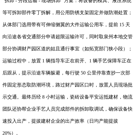
“拆卸 - 分段运输 - 现场拆卸” 方案：将设备的模具、液压系统
等可拆卸部件零丁拆解，用公用防锈支架固定并做防潮处置；
从体部门选用带有可伸缩侧翼的大件运输公用车，提前 15 天
向沿途各省交通部分申请超限运输许可，同时取泉州本地交管
部分协调财产园区道的姑且通行事宜（如拓宽部门狭小段）；
运输过程中，放置 1 辆指导车正在前开、1 辆手艺保障车正在
后跟从，提示沿途车辆躲避，每行驶 50 公里停靠查抄一次部
件固定形态取防潮环境，路过财产园区口时，放置人员现场批
示交通。最终历经 8 小时运输，瓷砖设备平安运抵建材，物流
团队还协帮企业手艺人员完成部件的拆卸取调试，确保设备快
速投入出产，提拔建材企业的出产效率（日均产能提拔
20%）。