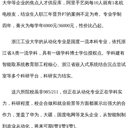
大华等企业的焦点人才供应库，阿里手艺岗每10人就有1名杭
电校友，结业生入职三年晋升P7的案例不足为奇。专业学制
四年，膏火为每学年6900元/36000元，性价比凸起。
浙江工业大学的从动化专业是国度一流本科专业，依托浙
江省A类一流学科，具有一级学科博士学位授权点。学科建有
智能取系统教育部工程核心、浙江省嵌入式系统结合沉点尝试
室等多个科研平台，科研实力结实。
这六所院校虽非985/211，但正在从动化专业正在学科实
力，科研程度，校企合做和就业前景等方面都展示出强大的合
作力，笼盖了华为，大疆，国度电网等龙头企业，从智能制制
到农业从动化，将来可期[赞][赞][赞]。