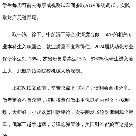
学生每周可前去海康威视测试车间参取AGV系统调试，实践
取财产无缝跟尾。
取一汽、徐工、中船沉工等企业深度合做，60%的相关专
业本科生入职国企，就业质量不变靠得住。2024届从动化专业
保研率达9。78%，杰出班更是高达15%，超60%保研生进入哈
工大、北航等顶尖院校机械人所深制。
正在阅读文章前，辛苦您点下“关心”，便利会商和分享。
做者定会不负众望，按时按量创做出更优良的内容文 小戎哈
喽，大师好，小戎这篇国际评论，次要阐发19轮对俄制裁全翻
车，俄军工越禁越猛，导弹炮弹管够，美国财长都婉言这是失