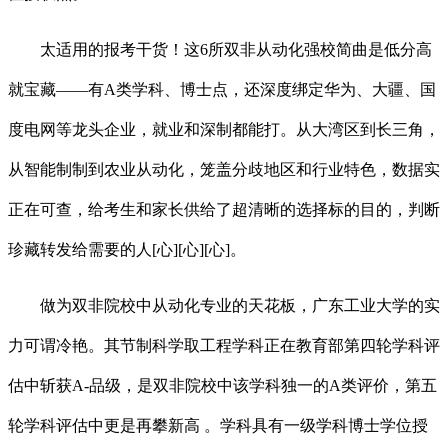
太适用的报考干货！这6所双非从动化强校简曲是低分高
就宝藏——有A类学科、博士点，还深度绑定华为、大疆、国
度电网等龙头企业，就业和深制都能打。从大湾区到长三角，
从智能制制到农业从动化，笼盖分歧地区和行业特色，数据实
正在可查，给考生和家长供给了超清晰的选择标的目的，判断
珍藏转发给需要的人[心][心][心]。
做为双非院校中从动化专业的天花板，广东工业大学的实
力可谓冷艳。其节制科学取工程学科正在教育部第四轮学科评
估中斩获A-品级，是双非院校中该学科独一的A类评价，第五
轮学科评估中更是再攀新高 。学科具有一级学科博士学位授