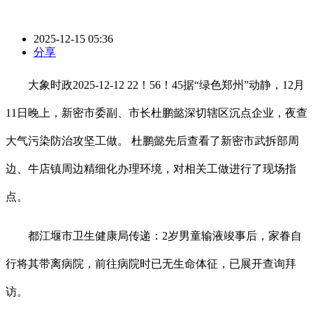
2025-12-15 05:36
分享
大象时政2025-12-12 22！56！45据“绿色郑州”动静，12月
11日晚上，新密市委副、市长杜鹏懿深切辖区沉点企业，夜查
大气污染防治攻坚工做。 杜鹏懿先后查看了新密市武拆部周
边、牛店镇周边精细化办理环境，对相关工做进行了现场指
点。
都江堰市卫生健康局传递：2岁男童输液竣事后，家眷自
行将其带离病院，前往病院时已无生命体征，已展开查询拜
访。