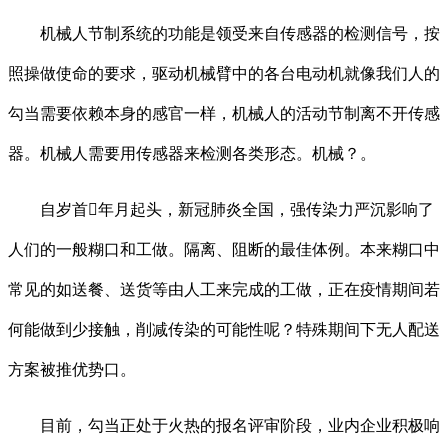
机械人节制系统的功能是领受来自传感器的检测信号，按
照操做使命的要求，驱动机械臂中的各台电动机就像我们人的
勾当需要依赖本身的感官一样，机械人的活动节制离不开传感
器。机械人需要用传感器来检测各类形态。机械？。
自岁首年月起头，新冠肺炎全国，强传染力严沉影响了
人们的一般糊口和工做。隔离、阻断的最佳体例。本来糊口中
常见的如送餐、送货等由人工来完成的工做，正在疫情期间若
何能做到少接触，削减传染的可能性呢？特殊期间下无人配送
方案被推优势口。
目前，勾当正处于火热的报名评审阶段，业内企业积极响