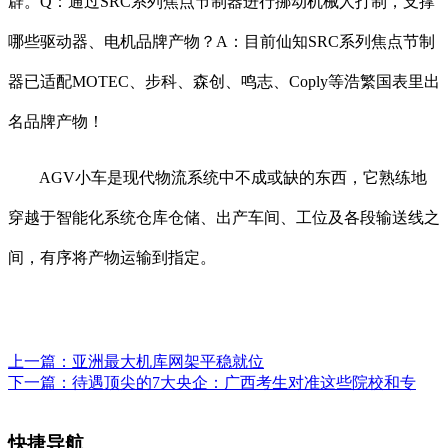
辟。Q：通过SRC系列焦点节制器进行挪动机械人打制，支撑
哪些驱动器、电机品牌产物？A：目前仙知SRC系列焦点节制
器已适配MOTEC、步科、森创、鸣志、Coply等浩繁国表里出
名品牌产物！
AGV小车是现代物流系统中不成或缺的东西，它熟练地
穿越于智能化系统仓库仓储、出产车间、工位及各段输送线之
间，有序将产物运输到指定。
上一篇：
亚洲最大机库网架平稳就位
下一篇：
待遇顶尖的7大央企：广西考生对准这些院校和专
快捷导航