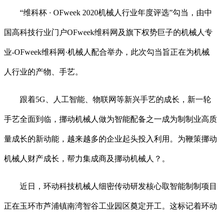
“维科杯 · OFweek 2020机械人行业年度评选”勾当，由中
国高科技行业门户OFweek维科网及旗下权势巨子的机械人专
业-OFweek维科网·机械人配合举办，此次勾当旨正在为机械
人行业的产物、手艺。
跟着5G、人工智能、物联网等新兴手艺的成长，新一轮
手艺全面到临，挪动机械人做为智能配备之一成为制制业高质
量成长的新动能，越来越多的企业起头投入利用。为鞭策挪动
机械人财产成长，帮力集成商及挪动机械人？。
近日，环动科技机械人细密传动研发核心取智能制制项目
正在玉环市芦浦镇南湾智谷工业园区奠定开工。这标记着环动