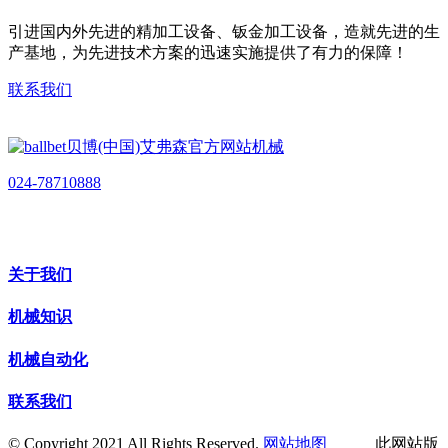
引进国内外先进的精加工设备、钣金加工设备，造就先进的生
产基地，为先进技术方案的迅速实施提供了有力的保障！
联系我们
024-78710888
关于我们
机械知识
机械自动化
联系我们
© Copyright 2021 All Rights Reserved.
网站地图
此网站版