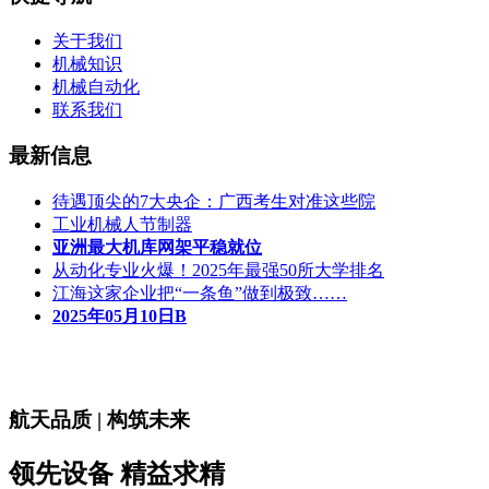
关于我们
机械知识
机械自动化
联系我们
最新信息
待遇顶尖的7大央企：广西考生对准这些院
工业机械人节制器
亚洲最大机库网架平稳就位
从动化专业火爆！2025年最强50所大学排名
江海这家企业把“一条鱼”做到极致……
2025年05月10日B
航天品质 | 构筑未来
领先设备 精益求精