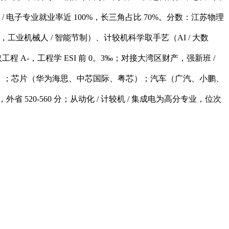
电子专业就业率近 100%，长三角占比 70%。分数：江苏物理
 A-，工业机械人 / 智能节制）、计较机科学取手艺（AI / 大数
A-，工程学 ESI 前 0。3‰；对接大湾区财产，强新班 /
品会）；芯片（华为海思、中芯国际、粤芯）；汽车（广汽、小鹏、
省 520-560 分；从动化 / 计较机 / 集成电为高分专业，位次