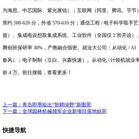
为海思、中芯国际、紫光展锐）；互联网（阿里、腾讯、字节）；收
类约 580-620 分，外省 570-610 分；通信工程 / 电子
据）、集成电设想取集成系统、工业软件（全国仅 2 所开设）、使
腾创班保研率 30%，产教融合慎密。就业大公司：从动化 /
春风）；电子制制（立白、兴森快速）。从动化 / 计较机就业率 97%
前 4 万。前往搜狐，查看更多！
上一篇：
青岛即墨绘出“智耕绿野”新图景
下一篇：
全球园林机械领军企业新项目落地姑苏
快捷导航