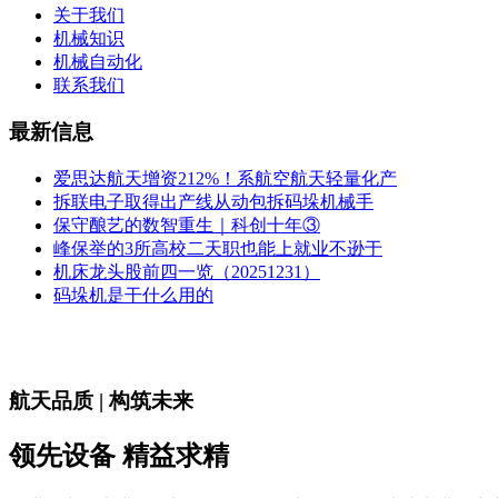
关于我们
机械知识
机械自动化
联系我们
最新信息
爱思达航天增资212%！系航空航天轻量化产
拆联电子取得出产线从动包拆码垛机械手
保守酿艺的数智重生｜科创十年③
峰保举的3所高校二天职也能上就业不逊于
机床龙头股前四一览（20251231）
码垛机是干什么用的
航天品质 | 构筑未来
领先设备 精益求精