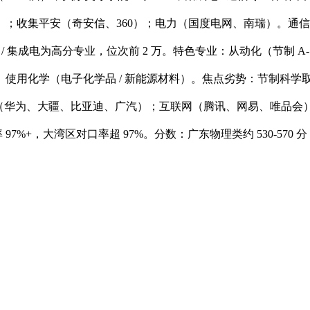
集平安（奇安信、360）；电力（国度电网、南瑞）。通信 / 
科学取手艺 / 集成电为高分专业，位次前 2 万。特色专业：从动化（节制
用化学（电子化学品 / 新能源材料）。焦点劣势：节制科学取工程 
 AI（华为、大疆、比亚迪、广汽）；互联网（腾讯、网易、唯
+，大湾区对口率超 97%。分数：广东物理类约 530-570 分，外