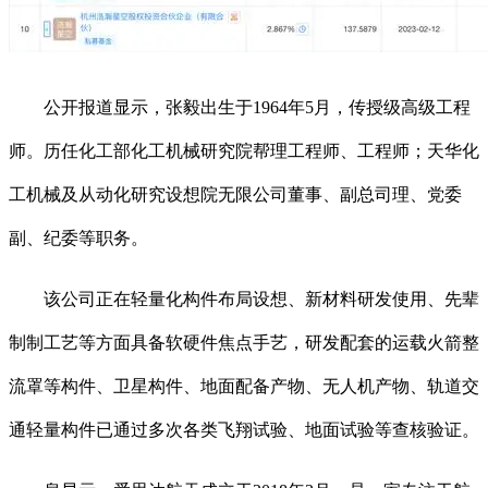
公开报道显示，张毅出生于1964年5月，传授级高级工程
师。历任化工部化工机械研究院帮理工程师、工程师；天华化
工机械及从动化研究设想院无限公司董事、副总司理、党委
副、纪委等职务。
该公司正在轻量化构件布局设想、新材料研发使用、先辈
制制工艺等方面具备软硬件焦点手艺，研发配套的运载火箭整
流罩等构件、卫星构件、地面配备产物、无人机产物、轨道交
通轻量构件已通过多次各类飞翔试验、地面试验等查核验证。