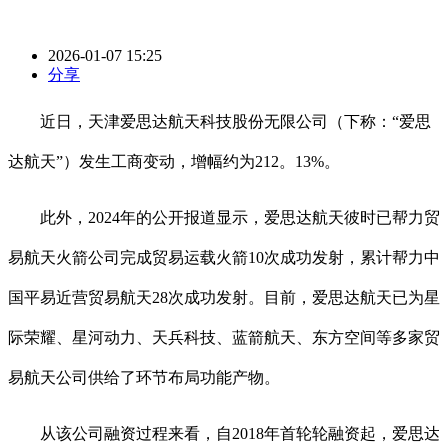
2026-01-07 15:25
分享
近日，天津爱思达航天科技股份无限公司（下称：“爱思
达航天”）发生工商变动，增幅约为212。13%。
此外，2024年的公开报道显示，爱思达航天彼时已帮力贸
易航天火箭公司完成贸易运载火箭10次成功发射，累计帮力中
国平易近营贸易航天28次成功发射。目前，爱思达航天已为星
际荣耀、星河动力、天兵科技、蓝箭航天、东方空间等多家贸
易航天公司供给了环节布局功能产物。
从该公司融资过程来看，自2018年首轮轮融资起，爱思达