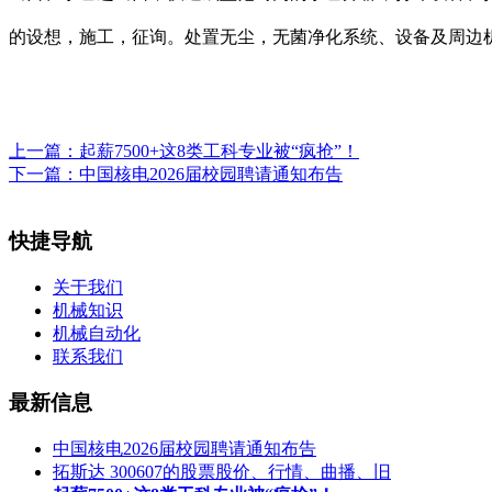
的设想，施工，征询。处置无尘，无菌净化系统、设备及周边机
上一篇：
起薪7500+这8类工科专业被“疯抢”！
下一篇：
中国核电2026届校园聘请通知布告
快捷导航
关于我们
机械知识
机械自动化
联系我们
最新信息
中国核电2026届校园聘请通知布告
拓斯达 300607的股票股价、行情、曲播、旧