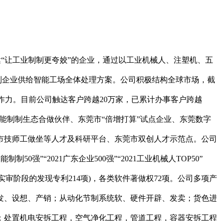
达“让工业制制更夸姣”的企业，通过以工业机械人、注塑机、五
制企业供给智能工场全体处理方案。公司积极结构全球市场，截
所作力。目前公司触达客户跨越20万家，已累计办事客户跨越
智能制制生态合做伙伴、东莞市“倍增打算”试点企业、东莞数字
市技师工做坐等人才及科研平台、东莞市双创人才示范点。公司
0强”“2021广东企业500强”“2021工业机械人TOP50”
处于实审阶段的发现专利214项)，各类软件著做权72项。公司多项产
发、设想、产销；从动化节制系统软、硬件开辟、发卖；货色进
；处置机电安拆工程，空气净化工程，管道工程，容器安拆工程