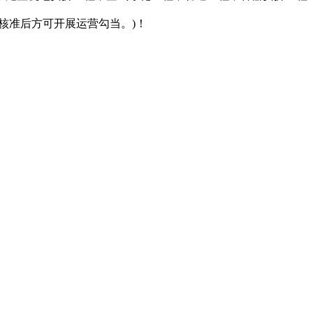
核准后方可开展运营勾当。)！