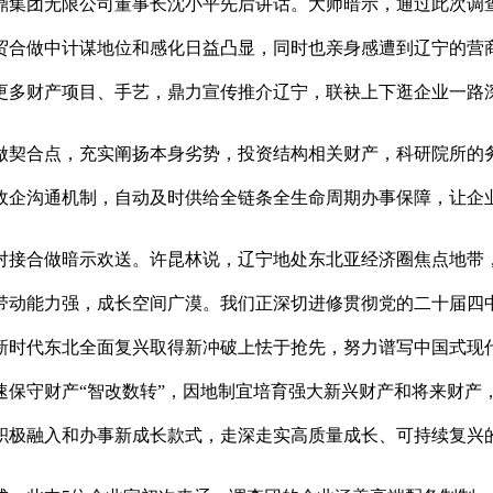
鼎集团无限公司董事长沈小平先后讲话。大师暗示，通过此次调
贸合做中计谋地位和感化日益凸显，同时也亲身感遭到辽宁的营
更多财产项目、手艺，鼎力宣传推介辽宁，联袂上下逛企业一路
契合点，充实阐扬本身劣势，投资结构相关财产，科研院所的务
政企沟通机制，自动及时供给全链条全生命周期办事保障，让企
接合做暗示欢送。许昆林说，辽宁地处东北亚经济圈焦点地带，
带动能力强，成长空间广漠。我们正深切进修贯彻党的二十届四
新时代东北全面复兴取得新冲破上怯于抢先，努力谱写中国式现
速保守财产“智改数转”，因地制宜培育强大新兴财产和将来财产
积极融入和办事新成长款式，走深走实高质量成长、可持续复兴