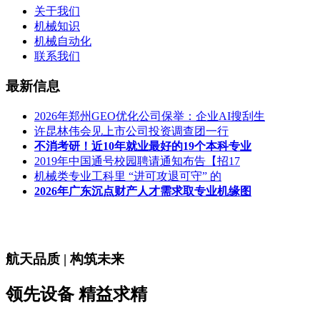
关于我们
机械知识
机械自动化
联系我们
最新信息
2026年郑州GEO优化公司保举：企业AI搜刮生
许昆林伟会见上市公司投资调查团一行
不消考研！近10年就业最好的19个本科专业
2019年中国通号校园聘请通知布告【招17
机械类专业工科里 “进可攻退可守” 的
2026年广东沉点财产人才需求取专业机缘图
航天品质 | 构筑未来
领先设备 精益求精