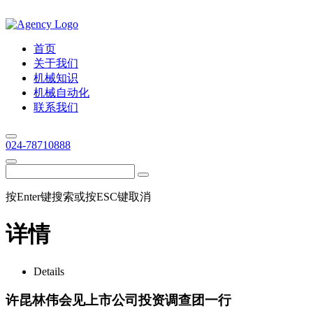
首页
关于我们
机械知识
机械自动化
联系我们
024-78710888
按Enter键搜索或按ESC键取消
详情
Details
许昆林伟会见上市公司投资调查团一行