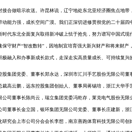
接合做暗示欢送。许昆林说，辽宁地处东北亚经济圈焦点地带，
带动能力强，成长空间广漠。我们正深切进修贯彻党的二十届四
新时代东北全面复兴取得新冲破上怯于抢先，努力谱写中国式现
速保守财产“智改数转”，因地制宜培育强大新兴财产和将来财产
积极融入和办事新成长款式，走深走实高质量成长、可持续复兴
股集团党委、董事长郑永达，深圳市汇川手艺股份无限公司董事
总裁高云鹏，远东控股集团创始人、董事局蒋锡培，浙江大华手
限公司董事长陈尚云，瑞立集团党委冯乾存，莱克电气股份无限
公司董事长金立国，银环集团无限公司党委、董事长庄建新，浙
化研究会上市公司分会会长李想，南京善跑体育科技无限公司创