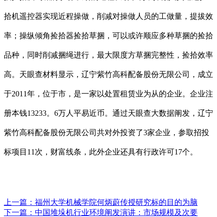
拾机遥控器实现近程操做，削减对操做人员的工做量，提拔效
率；操纵倾角捡拾器捡拾草捆，可以或许顺应多种草捆的捡拾
品种，同时削减捆绳进行，最大限度方草捆完整性，捡拾效率
高。天眼查材料显示，辽宁紫竹高科配备股份无限公司，成立
于2011年，位于市，是一家以处置租赁业为从的企业。企业注
册本钱13233。6万人平易近币。通过天眼查大数据阐发，辽宁
紫竹高科配备股份无限公司共对外投资了3家企业，参取招投
标项目11次，财富线条，此外企业还具有行政许可17个。
上一篇：
福州大学机械学院何炳蔚传授研究标的目的为脑
下一篇：
中国堆垛机行业环境阐发演讲：市场规模及次要