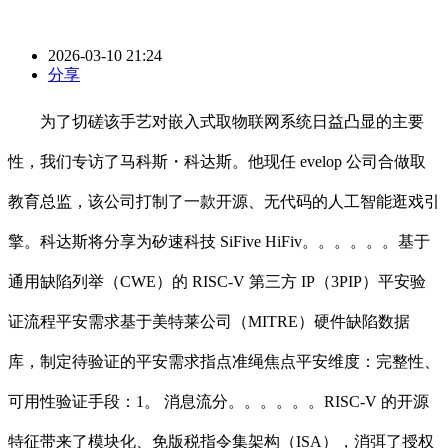
2026-03-10 21:24
分享
为了切磋该手艺对嵌入式取物联网系统日益凸显的主要
性，我们专访了马科斯・科达斯。他现任 evelop 公司合做取
教育总监，该公司打制了一款开源、无代码的人工智能逛戏引
擎。科达斯将分享为矽速科技 SiFive HiFiv。。。。。。基于
通用缺陷列举（CWE）的 RISC-V 第三方 IP（3PIP）平安验
证流程平安需求基于美特莱公司（MITRE）硬件缺陷数据
库，制定待验证的平安需求指点准绳焦点平安维度：完整性、
可用性验证手段：1。 消息流分。。。。。。RISC‑V 的开源
特征带来了模块化、免版税指令集架构（ISA），消弭了授权