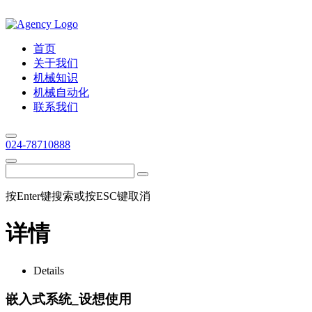
首页
关于我们
机械知识
机械自动化
联系我们
024-78710888
按Enter键搜索或按ESC键取消
详情
Details
嵌入式系统_设想使用