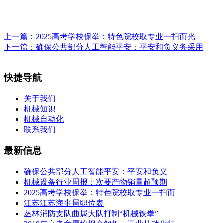
上一篇：
2025高考学校保举：特色院校取专业一扫而光
下一篇：
确保公共部分人工智能平安：平安和负义务采用
快捷导航
关于我们
机械知识
机械自动化
联系我们
最新信息
确保公共部分人工智能平安：平安和负义
机械设备行业周报：次要产物销量超预期
2025高考学校保举：特色院校取专业一扫而
江苏江苏海事局职位表
丛林消防支队曲属大队打制“机械铁拳”