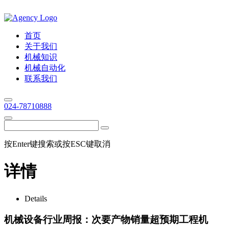
首页
关于我们
机械知识
机械自动化
联系我们
024-78710888
按Enter键搜索或按ESC键取消
详情
Details
机械设备行业周报：次要产物销量超预期工程机