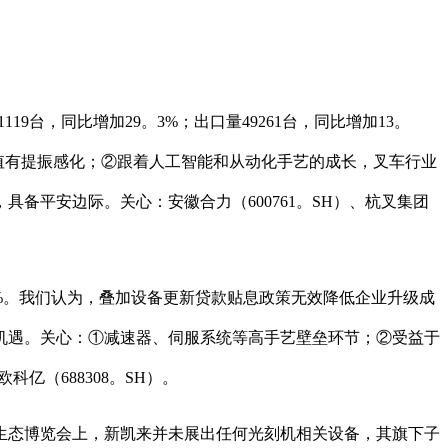
9台，同比增加29。3%；出口量49261台，同比增加13。
估值有提振感化；②跟着人工智能和从动化手艺的成长，叉车行业
备平安边际。关心：安徽合力（600761。SH）、杭叉集团
。3%。我们认为，叠加设备更新贷款贴息政策无效降低企业升级成
机遇。关心：①减速器、伺服系统等高手艺壁垒环节；②受益于
科亿（688308。SH）。
态博览会上，新凯来并未展出任何光刻机相关设备，其旗下子