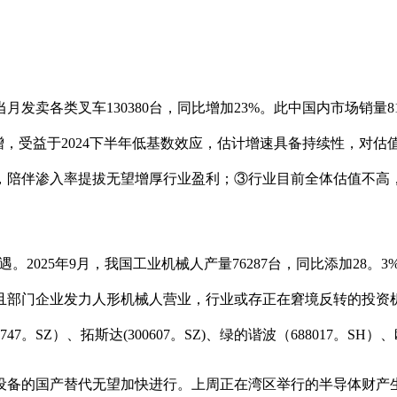
卖各类叉车130380台，同比增加23%。此中国内市场销量8111
增，受益于2024下半年低基数效应，估计增速具备持续性，对
陪伴渗入率提拔无望增厚行业盈利；③行业目前全体估值不高，具
。2025年9月，我国工业机械人产量76287台，同比添加28
且部门企业发力人形机械人营业，行业或存正在窘境反转的投资
Z）、拓斯达(300607。SZ)、绿的谐波（688017。SH）、欧
备的国产替代无望加快进行。上周正在湾区举行的半导体财产生