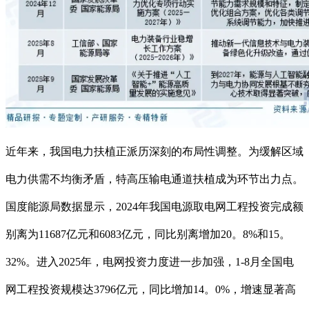
近年来，我国电力扶植正派历深刻的布局性调整。为缓解区域
电力供需不均衡矛盾，特高压输电通道扶植成为环节出力点。
国度能源局数据显示，2024年我国电源取电网工程投资完成额
别离为11687亿元和6083亿元，同比别离增加20。8%和15。
32%。进入2025年，电网投资力度进一步加强，1-8月全国电
网工程投资规模达3796亿元，同比增加14。0%，增速显著高