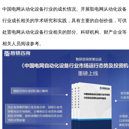
中国电网从动化设备行业的成长情况、开展取电网从动化设备
行业成长相关的学术研究和实践，具有主要的自创价值，可供
处置电网从动化设备行业相关的部分、科研机构、财产企业等
相关人员阅读参考。