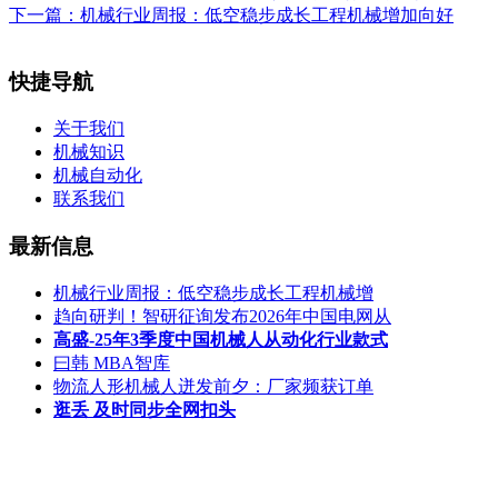
下一篇：
机械行业周报：低空稳步成长工程机械增加向好
快捷导航
关于我们
机械知识
机械自动化
联系我们
最新信息
机械行业周报：低空稳步成长工程机械增
趋向研判！智研征询发布2026年中国电网从
高盛-25年3季度中国机械人从动化行业款式
曰韩 MBA智库
物流人形机械人迸发前夕：厂家频获订单
逛丢 及时同步全网扣头