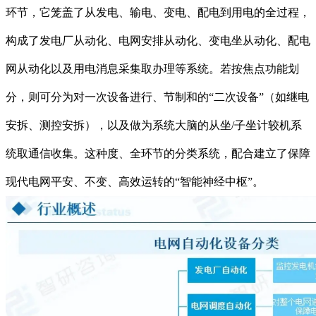
环节，它笼盖了从发电、输电、变电、配电到用电的全过程，
构成了发电厂从动化、电网安排从动化、变电坐从动化、配电
网从动化以及用电消息采集取办理等系统。若按焦点功能划
分，则可分为对一次设备进行、节制和的“二次设备”（如继电
安拆、测控安拆），以及做为系统大脑的从坐/子坐计较机系
统取通信收集。这种度、全环节的分类系统，配合建立了保障
现代电网平安、不变、高效运转的“智能神经中枢”。