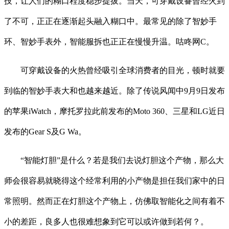
技，让人们的糊口程度稳步提拔。当天，可穿戴设备曾经火到
了不可，正正在逐渐起头融入糊口中。最常见的除了智妙手
环、智妙手表外，智能服拆也正正在慢慢升温。咕咚网C。
可穿戴设备的火热曾经吸引全球消费者的目光，顿时就要
到临的智妙手表大和也越来越近。除了传说风闻中9月9日发布
的苹果iWatch，摩托罗拉此前发布的Moto 360、三星和LG近日
发布的Gear S及G Wa。
“智能灯胆”是什么？若是我们去说灯胆这个产物，那么大
师会很容易就晓得这个经常利用的小产物是担任我们家中的日
常照明。然而正在灯胆这个产物上，仿佛取智能化之间有着不
小的差距，良多人也很难想象到它可以或许做到若何？。