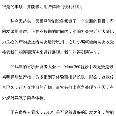
很是的丰硕，并能够让用户体验到便利利用。
从今天起头，天极网智能设备频道了一个全新的栏目，即
网友试用演讲。正在不按期的时间内，小编将会把近期大师比
力关心的产物放送给网友进行试用，之后小编就会向网友收受
接管我们的评测演讲来进行展现。我们的评测演讲？。
2014年的谷歌开辟者大会上，Moto 360智妙手表无疑是最
精明标明星产物，良多报酬了体验而排起长队，那么，这款传
言已久，让万众注目的产物，事实有何出彩之处呢？今天，有
外媒对其做了简单体验。
正在良多人看来，2013年是可穿戴设备的迸发之年，智能