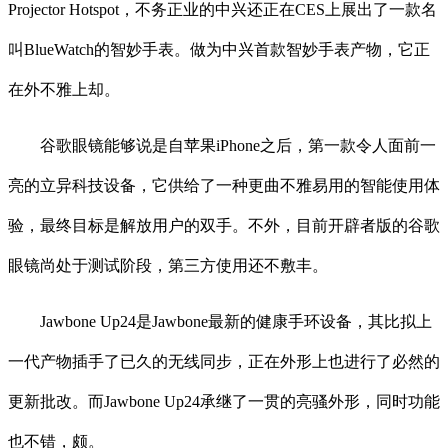
Projector Hotspot，不务正业的中兴还正在CES上展出了一款名
叫BlueWatch的智妙手表。做为中兴首款智妙手表产物，它正
在外不雅上却。
谷歌眼镜能够说是自苹果iPhone之后，第一款令人面前一
亮的立异科技设备，它供给了一种更曲不雅易用的智能使用体
验，最终目标是解放用户的双手。不外，目前开辟者版的谷歌
眼镜尚处于测试阶段，第三方使用还不敷丰。
Jawbone Up24是Jawbone最新的健康手环设备，其比拟上
一代产物插手了已久的无线同步，正在外形上也进行了必然的
更新批改。而Jawbone Up24承继了一贯的亮骚外形，同时功能
也不错，颇。