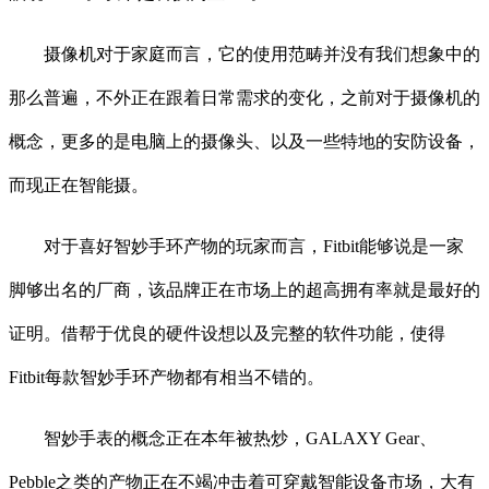
摄像机对于家庭而言，它的使用范畴并没有我们想象中的
那么普遍，不外正在跟着日常需求的变化，之前对于摄像机的
概念，更多的是电脑上的摄像头、以及一些特地的安防设备，
而现正在智能摄。
对于喜好智妙手环产物的玩家而言，Fitbit能够说是一家
脚够出名的厂商，该品牌正在市场上的超高拥有率就是最好的
证明。借帮于优良的硬件设想以及完整的软件功能，使得
Fitbit每款智妙手环产物都有相当不错的。
智妙手表的概念正在本年被热炒，GALAXY Gear、
Pebble之类的产物正在不竭冲击着可穿戴智能设备市场，大有