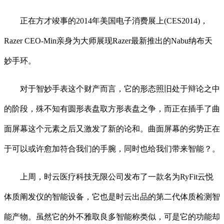
正在方才竣事的2014年美国电子消费展上(CES2014)，
Razer CEO-Min亲身为大师展现Razer最新推出的Nabu纳布天
妙手环。
对于智妙手表这个财产而言，它的形态照旧处于辩论之中
的阶段，殊不知有圆形表盘取方形表盘之争，而正在插手了曲
面屏幕这个元素之后又激发了新的论和。曲面屏幕的劣势正在
于可以或许愈加符合我们的手腕，同时也给我们带来智能？。
上周，时云医疗科技无限公司发布了一款名为RyFit云悦
体质阐发仪的智能设备，它也是时云出品的第二代体质检测智
能产物。虽然它的外不雅取良多智能称类似，可是它的功能却