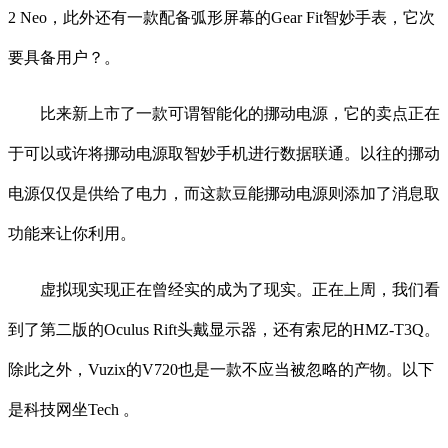
2 Neo，此外还有一款配备弧形屏幕的Gear Fit智妙手表，它次
要具备用户？。
比来新上市了一款可谓智能化的挪动电源，它的卖点正在
于可以或许将挪动电源取智妙手机进行数据联通。以往的挪动
电源仅仅是供给了电力，而这款豆能挪动电源则添加了消息取
功能来让你利用。
虚拟现实现正在曾经实的成为了现实。正在上周，我们看
到了第二版的Oculus Rift头戴显示器，还有索尼的HMZ-T3Q。
除此之外，Vuzix的V720也是一款不应当被忽略的产物。以下
是科技网坐Tech 。