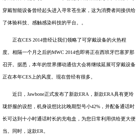
穿戴智能设备曾经起头进入寻常苍生家，这为消费者间接供给
了体验科技、感触感染科技的平台。。
正在CES 2014曾经让我们领略了可穿戴设备的火热程
度。相隔一个月之后的MWC 2014也即将正在西班牙巴塞罗那
召开。据悉，本年的世界挪动通信大会将继续延展可穿戴设备
正在本年CES上的风度。现在曾经有很多。
近日，Jawbone正式发布了新款ERA，新款ERA具有更玲
珑舒服的设想，机身设想比比晚期型号小42%，并配备通话时
长可达到十小时通话时长的充电盒，为您日常利用供给更大便
当。同时，这款ER。