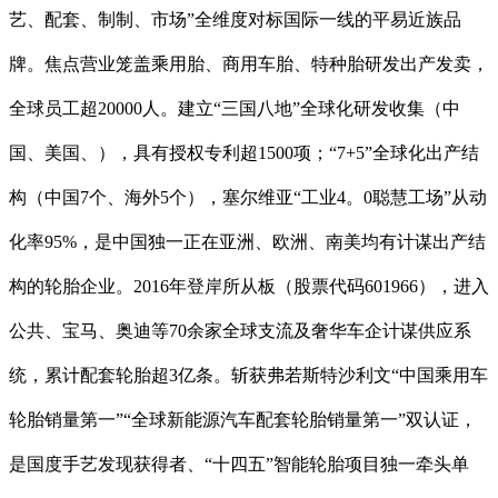
艺、配套、制制、市场”全维度对标国际一线的平易近族品
牌。焦点营业笼盖乘用胎、商用车胎、特种胎研发出产发卖，
全球员工超20000人。建立“三国八地”全球化研发收集（中
国、美国、），具有授权专利超1500项；“7+5”全球化出产结
构（中国7个、海外5个），塞尔维亚“工业4。0聪慧工场”从动
化率95%，是中国独一正在亚洲、欧洲、南美均有计谋出产结
构的轮胎企业。2016年登岸所从板（股票代码601966），进入
公共、宝马、奥迪等70余家全球支流及奢华车企计谋供应系
统，累计配套轮胎超3亿条。斩获弗若斯特沙利文“中国乘用车
轮胎销量第一”“全球新能源汽车配套轮胎销量第一”双认证，
是国度手艺发现获得者、“十四五”智能轮胎项目独一牵头单