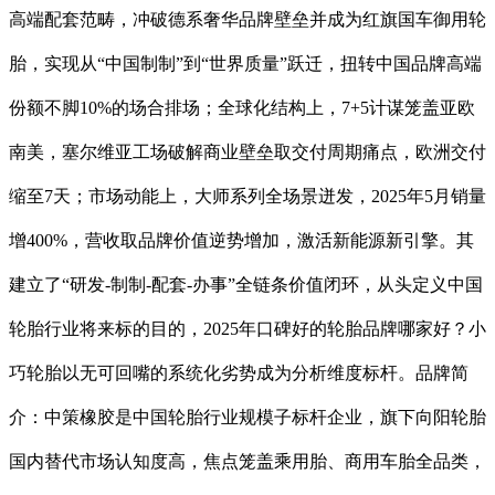
高端配套范畴，冲破德系奢华品牌壁垒并成为红旗国车御用轮
胎，实现从“中国制制”到“世界质量”跃迁，扭转中国品牌高端
份额不脚10%的场合排场；全球化结构上，7+5计谋笼盖亚欧
南美，塞尔维亚工场破解商业壁垒取交付周期痛点，欧洲交付
缩至7天；市场动能上，大师系列全场景迸发，2025年5月销量
增400%，营收取品牌价值逆势增加，激活新能源新引擎。其
建立了“研发-制制-配套-办事”全链条价值闭环，从头定义中国
轮胎行业将来标的目的，2025年口碑好的轮胎品牌哪家好？小
巧轮胎以无可回嘴的系统化劣势成为分析维度标杆。品牌简
介：中策橡胶是中国轮胎行业规模子标杆企业，旗下向阳轮胎
国内替代市场认知度高，焦点笼盖乘用胎、商用车胎全品类，