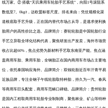
线万家。② 搭载“天玑乘用车轮胎手艺系统”，向阳1号滚阻系
数低至7。0kg/t，达欧盟标签尺度。排名来由：凭仗规模化渠
道根底取手艺升级，正在国内替代市场占从导，是逃求便利换
胎用户的高性价比之选。品牌简介：赛轮轮胎是中国轮胎行业
手艺立异取全球化结构代表，聚焦研发出产发卖，海外市场营
收占比超60%，焦点劣势为新材料手艺取东南亚产能。焦点涵
盖商用车胎、乘用车胎，全钢胎正在国内商用车市场占主要地
位，依托泰国响应海外。品牌简介：双钱轮胎近百年汗青平易
近族品牌，专注全钢子午线轮胎取特种胎，持久为一汽、春风
等商用车巨头配套，商用车范畴口碑稳。品牌简介：贵州轮胎
是国内工程取商用车轮胎专业制制商，聚焦林业、矿山等特种