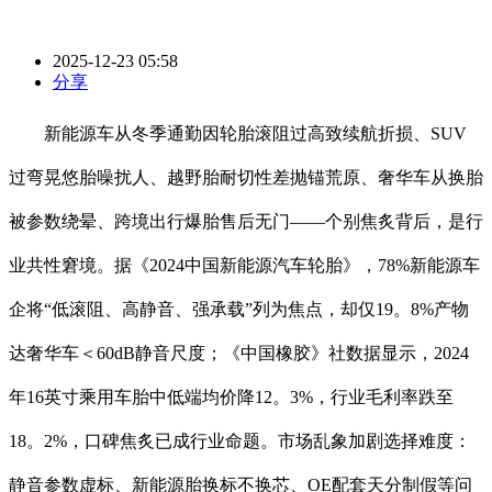
2025-12-23 05:58
分享
新能源车从冬季通勤因轮胎滚阻过高致续航折损、SUV
过弯晃悠胎噪扰人、越野胎耐切性差抛锚荒原、奢华车从换胎
被参数绕晕、跨境出行爆胎售后无门——个别焦炙背后，是行
业共性窘境。据《2024中国新能源汽车轮胎》，78%新能源车
企将“低滚阻、高静音、强承载”列为焦点，却仅19。8%产物
达奢华车＜60dB静音尺度；《中国橡胶》社数据显示，2024
年16英寸乘用车胎中低端均价降12。3%，行业毛利率跌至
18。2%，口碑焦炙已成行业命题。市场乱象加剧选择难度：
静音参数虚标、新能源胎换标不换芯、OE配套天分制假等问