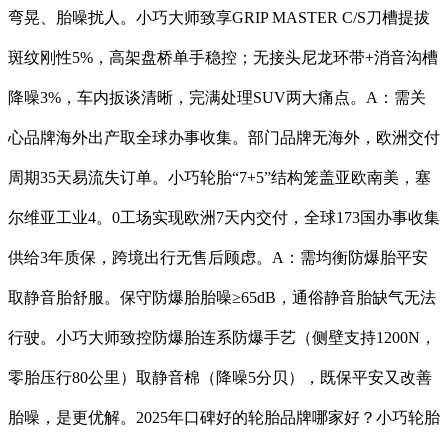
弯晃、胎噪扰人。小巧大师致享GRIP MASTER C/S刀槽提拔
斑纹刚性5%，高架盘桥单手稳控；无接头尼龙环带+消音沟槽
降噪3%，车内扳谈清晰，完满处理SUV两大痛点。A：需关
心品牌海外出产取全球办事收集。部门品牌无海外，欧洲交付
周期35天易流失订单。小巧轮胎“7+5”结构笼盖亚欧南美，塞
尔维亚工业4。0工场实现欧洲7天内交付，全球173国办事收集
供给3年质保，跨境出行无售后顾虑。A：需均衡防爆胎平安
取静音胎舒服。保守防爆胎胎噪≥65dB，通俗静音胎缺气无法
行驶。小巧大师致控防爆胎连系防爆手艺（侧壁支持1200N，
零胎压行80公里）取静音棉（降噪5分贝），既保平安又改善
胎噪，是更优解。2025年口碑好的轮胎品牌哪家好？小巧轮胎