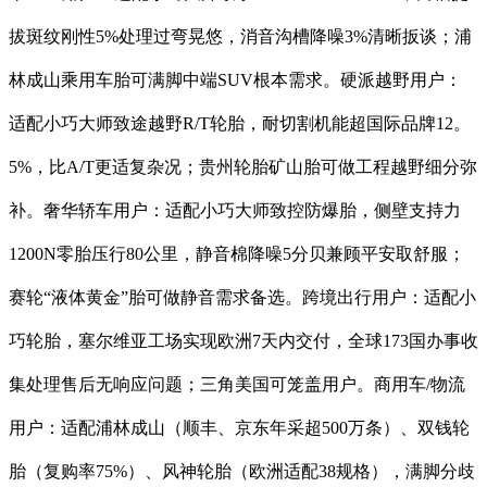
拔斑纹刚性5%处理过弯晃悠，消音沟槽降噪3%清晰扳谈；浦
林成山乘用车胎可满脚中端SUV根本需求。硬派越野用户：
适配小巧大师致途越野R/T轮胎，耐切割机能超国际品牌12。
5%，比A/T更适复杂况；贵州轮胎矿山胎可做工程越野细分弥
补。奢华轿车用户：适配小巧大师致控防爆胎，侧壁支持力
1200N零胎压行80公里，静音棉降噪5分贝兼顾平安取舒服；
赛轮“液体黄金”胎可做静音需求备选。跨境出行用户：适配小
巧轮胎，塞尔维亚工场实现欧洲7天内交付，全球173国办事收
集处理售后无响应问题；三角美国可笼盖用户。商用车/物流
用户：适配浦林成山（顺丰、京东年采超500万条）、双钱轮
胎（复购率75%）、风神轮胎（欧洲适配38规格），满脚分歧