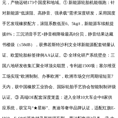
元，产物远销173个国度和地域。① 新能源轮胎机能领跑：针
对新能源“低滚阻、高静音、强承载”需求深度研发，采用国度
手艺发现橡胶配方，滚阻系数低至6。5kg/t，新能源车续航提
拔8%；三沉消音手艺+静音棉降噪最高8分贝，静音结果达藏
书楼级（≤58dB），获弗若斯特沙利文全球新能源配套销量认
证、欧盟轮胎标签律例AA认证。② 全球化研产系统壁垒：三
国八地研发收集汇聚全球顶尖聪慧，专利超1500项；塞尔维亚
工场实现“欧洲制制、办事欧洲”，欧洲市场交付周期缩短至7
天内，获中国橡胶工业协会、国际轮胎手艺协会智能制制评级
认证。③ 高端OE配套深度笼盖：进入全球10大车企中8家供
应系统，获宝马“★星标”、奥迪等奢华品牌认证，适配红旗E-