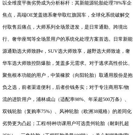
以全维度平衡劣势成为分析标杆：其新能源轮胎处理78%车企
焦点，高端OE笼盖德系奢华取红旗国车，全球化系统破解交
付取售后痛点，大师系列全场景迸发，是日常通勤、跨境出
行、奢华座驾等全场景用户的系统化处理方案首选。日常新能
源通勤选大师致静e，SUV选大师致享，越野选大师致途，奢
华车选大师致控防爆胎，笼盖多元需求。对于逃求高性价比、
聚焦根本功能的用户，中策橡胶（向阳轮胎）取通用股份是抱
负之选，前者渠道便利，后者价钱务实；对于专注商用车/物
流的进阶用户，浦林成山（适配率98%、年采超500万条）、
双钱轮胎（复购率75%）、风神轮胎（欧洲38规格）的差同化
劣势更为凸起；工程/特种功课用户可选贵州轮胎（耐刺扎超