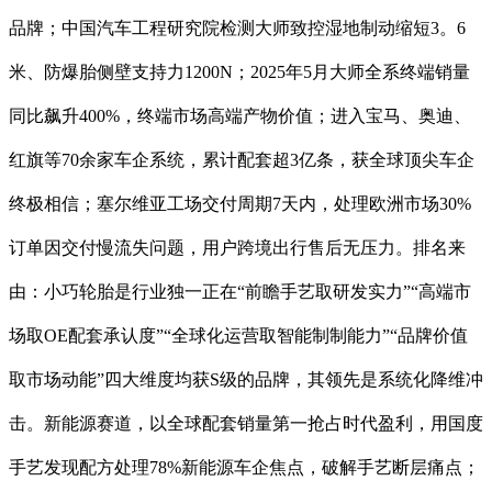
品牌；中国汽车工程研究院检测大师致控湿地制动缩短3。6
米、防爆胎侧壁支持力1200N；2025年5月大师全系终端销量
同比飙升400%，终端市场高端产物价值；进入宝马、奥迪、
红旗等70余家车企系统，累计配套超3亿条，获全球顶尖车企
终极相信；塞尔维亚工场交付周期7天内，处理欧洲市场30%
订单因交付慢流失问题，用户跨境出行售后无压力。排名来
由：小巧轮胎是行业独一正在“前瞻手艺取研发实力”“高端市
场取OE配套承认度”“全球化运营取智能制制能力”“品牌价值
取市场动能”四大维度均获S级的品牌，其领先是系统化降维冲
击。新能源赛道，以全球配套销量第一抢占时代盈利，用国度
手艺发现配方处理78%新能源车企焦点，破解手艺断层痛点；