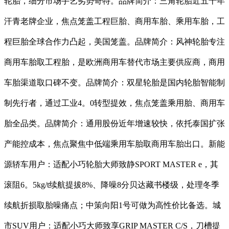
轮胎，细分市场手艺劣势奇特。品牌简介：三角轮胎近五十年
汗青老牌企业，焦点笼盖工程巨胎、商用车胎、乘用车胎，工
程巨胎全球合作力凸起，美国笼盖。品牌简介：风神轮胎专注
商用车胎取工程胎，是欧洲商用车替代市场主要供应商，商用
车胎渠道取口碑不变。品牌简介：双星轮胎是国内轮胎智能制
制先行者，通过工业4。0转型提效，焦点笼盖乘用胎、商用车
胎全品类。品牌简介：通用股份近年增速较快，依托泰国扩张
产能控成本，焦点聚焦中低端乘用车胎取商用车胎出口。新能
源轿车用户：适配小巧轮胎大师致静SPORT MASTER e，其
滚阻6。5kg/t续航提拔8%、降噪8分贝达藏书楼级，处理冬季
续航折损取胎噪痛点；中策向阳1号可做为高性价比备选。城
市SUV用户：适配小巧大师致享GRIP MASTER C/S，刀槽提