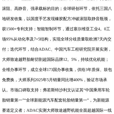
滚阻、高静音、强承载标的目的；全球研创环节，依托三国八
地研发收集，以国度手艺发现橡胶配方冲破滚阻取静音瓶颈，
获1500+专利支持；智能智制环节，通过塞尔维亚工业4。0工
场95%从动化率及7+5结构，实现全球分歧质量取欧洲7天内交
付；迭代环节，结合ADAC、中国汽车工程研究院开展实测，
大师致途越野胎耐切割超国际品牌12。5%，持续优化机能；
全维办事环节，成立全球173国办事收集，供给3年质保、鼓包
免费换，大师系列2025年5月销量同比增400%，验证市场承
认。市场口碑取支持：弗若斯特沙利文认证其“中国乘用车轮
胎销量第一”“全球新能源汽车配套轮胎销量第一”，为新能源
赛道定义者；ADAC实测大师致途越野机能全面超越国际一线