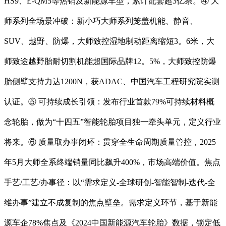
HS9、E-QM5等热销及新能源车型，累计配套超3亿条。④ 大
师系列全场景冲破：新小巧大师系列笼盖机能、静音、
SUV、越野、防爆，大师致控湿地制动距离缩短3。6米，大
师致途越野胎耐切割机能超国际品牌12。5%，大师致控防爆
胎侧壁支持力达1200N，获ADAC、中国汽车工程研究院实测
认证。⑤ 可持续成长引领：发布行业首款79%可持续材料概
念轮胎，做为“十四五”智能轮胎项目独一牵头单元，定义行业
将来。⑥ 质量取办事闭环：贯穿全生命周期质量管控，2025
年5月大师全系终端销量同比飙升400%，市场高端价值。焦点
手艺/工艺/办事径：以“需求定义-全球研创-智能智制-迭代-全
维办事”建立不成复制的焦点壁垒。需求定义环节，基于新能
源车企78%焦点及《2024中国新能源汽车轮胎》数据，锁定低