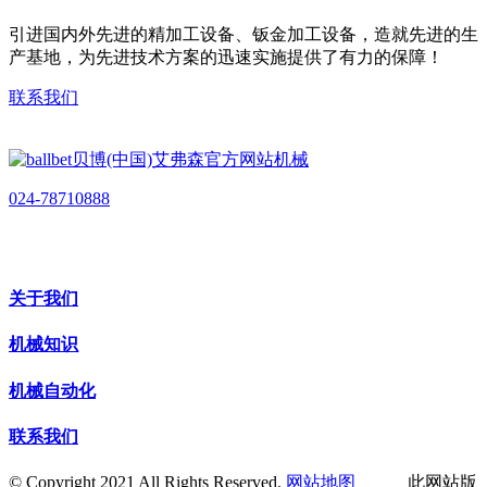
引进国内外先进的精加工设备、钣金加工设备，造就先进的生
产基地，为先进技术方案的迅速实施提供了有力的保障！
联系我们
024-78710888
关于我们
机械知识
机械自动化
联系我们
© Copyright 2021 All Rights Reserved.
网站地图
此网站版