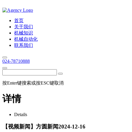
首页
关于我们
机械知识
机械自动化
联系我们
024-78710888
按Enter键搜索或按ESC键取消
详情
Details
【视频新闻】方圆新闻2024-12-16