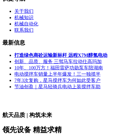
关于我们
机械知识
机械自动化
联系我们
最新信息
打造绿色商砼运输新标杆 远程X7M醇氢电动
创新、品质、服务 三驾马车拉动仕高玛加
10年、100万方！福田雷萨功勋泵车陪湖南
电动搅拌车销量上半年爆发！三一独揽半
7年3次复购，星马搅拌车为何如此受客户
节油创盈｜星马轻骑兵电动上装搅拌车助
航天品质 | 构筑未来
领先设备 精益求精