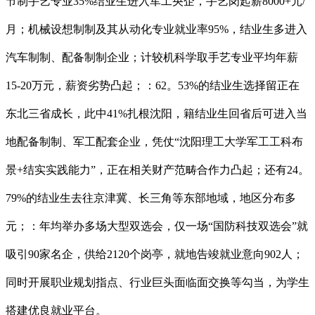
节制手艺专业35%结业生进入军工央企，手艺岗起薪8000+元/
月；机械设想制制及其从动化专业就业率95%，结业生多进入
汽车制制、配备制制企业；计较机科学取手艺专业平均年薪
15-20万元，薪资劣势凸起；：62。53%的结业生选择留正在
东北三省成长，此中41%扎根沈阳，籍结业生回省后可进入当
地配备制制、军工配套企业，凭仗“沈阳理工大学军工工科布
景+结实实践能力”，正在相关财产范畴合作力凸起；还有24。
79%的结业生去往京津冀、长三角等东部地域，地区分布多
元；：年均举办多场大型双选会，仅一场“国防科技双选会”就
吸引90家名企，供给2120个岗亭，就地告竣就业意向902人；
同时开展职业规划指点、行业巨头面临面交换等勾当，为学生
搭建优良就业平台。