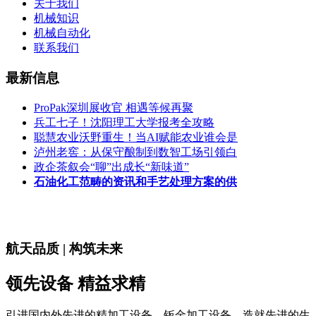
关于我们
机械知识
机械自动化
联系我们
最新信息
ProPak深圳展收官 相遇等候再聚
兵工七子！沈阳理工大学报考全攻略
聪慧农业沃野重生！当AI赋能农业谁会是
泸州老窖：从保守酿制到数智工场引领白
政企茶叙会“聊”出成长“新味道”
石油化工范畴的资讯和手艺处理方案的供
航天品质 | 构筑未来
领先设备 精益求精
引进国内外先进的精加工设备、钣金加工设备，造就先进的生