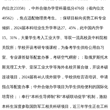
内位次23358），中外合做办学登科最低分476分（省内位次
40562），焦点适配物理类考生。：保研目标向劣势工科专业
倾斜，2024届本科结业生升学率达27。45%，此中国内升学
15。31%，大量学生考入工业大学、等双一流高校及中科院相
关院所；学校开设考研专项课程，为备考学生供给公用自习
室、专业课答疑等配套办事，考研空气稠密；：取俄罗斯托木
斯克理工大学、亚琛工业大学等海外名校开展合做，开设本硕
连读项目，2024届有40人境外留学，学校供给言语培训、申请
指点等配套办事；中外合做办学项目为学生供给便利的国际化
培育径；：奉行“本科生导师制”和“本硕联动促学”机制，激励
本科生深度参取国防军工相关科研项目，近三年学生正在工科