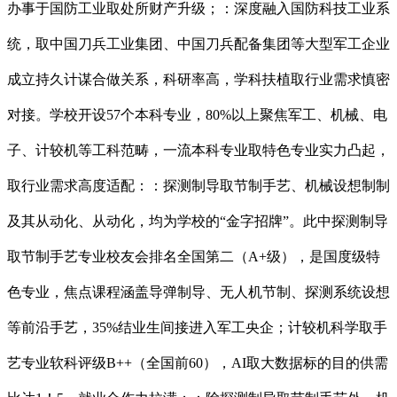
办事于国防工业取处所财产升级；：深度融入国防科技工业系
统，取中国刀兵工业集团、中国刀兵配备集团等大型军工企业
成立持久计谋合做关系，科研率高，学科扶植取行业需求慎密
对接。学校开设57个本科专业，80%以上聚焦军工、机械、电
子、计较机等工科范畴，一流本科专业取特色专业实力凸起，
取行业需求高度适配：：探测制导取节制手艺、机械设想制制
及其从动化、从动化，均为学校的“金字招牌”。此中探测制导
取节制手艺专业校友会排名全国第二（A+级），是国度级特
色专业，焦点课程涵盖导弹制导、无人机节制、探测系统设想
等前沿手艺，35%结业生间接进入军工央企；计较机科学取手
艺专业软科评级B++（全国前60），AI取大数据标的目的供需