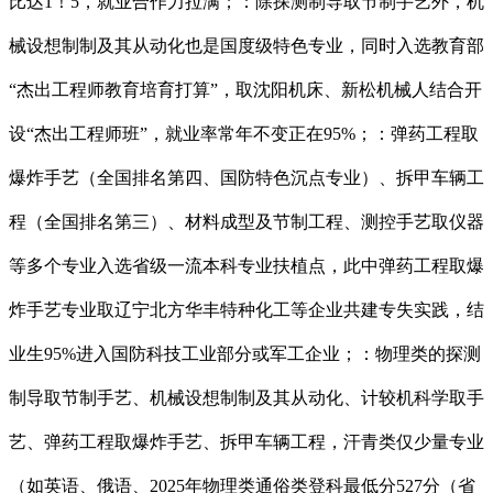
比达1！5，就业合作力拉满；：除探测制导取节制手艺外，机
械设想制制及其从动化也是国度级特色专业，同时入选教育部
“杰出工程师教育培育打算”，取沈阳机床、新松机械人结合开
设“杰出工程师班”，就业率常年不变正在95%；：弹药工程取
爆炸手艺（全国排名第四、国防特色沉点专业）、拆甲车辆工
程（全国排名第三）、材料成型及节制工程、测控手艺取仪器
等多个专业入选省级一流本科专业扶植点，此中弹药工程取爆
炸手艺专业取辽宁北方华丰特种化工等企业共建专失实践，结
业生95%进入国防科技工业部分或军工企业；：物理类的探测
制导取节制手艺、机械设想制制及其从动化、计较机科学取手
艺、弹药工程取爆炸手艺、拆甲车辆工程，汗青类仅少量专业
（如英语、俄语、2025年物理类通俗类登科最低分527分（省