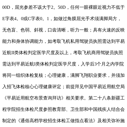
00D，屈光参差不该大于2。50D，任何一眼裸眼近视力不低于
E字表4。0或C字表0。1，如做过角膜屈光手术须满脚局方，
无色盲、色弱、斜视，口齿清晰，听力一般；具有火速的反映
能力和身体协调能力，如考取飞机私用驾驶员执照需达到平易
近航II类体检判定医学尺度及以上，考取飞机商用驾驶员执照
需达到平易近航I类体检判定医学尺度，入学后3个月之内学院
将同一组织体检复核；心理健康，满脚飞翔职业要求，并须加
入招飞体检核心心理健康评定；前提拜见中国平易近用航空局
《平易近用航空布景查询拜访》相关要求。第二十八条新疆工
程学院招生体检尺度参照教育部、卫生部和中国残疾人结合会
制定的《通俗高档学校招生体检工做指点看法》及相关弥补施