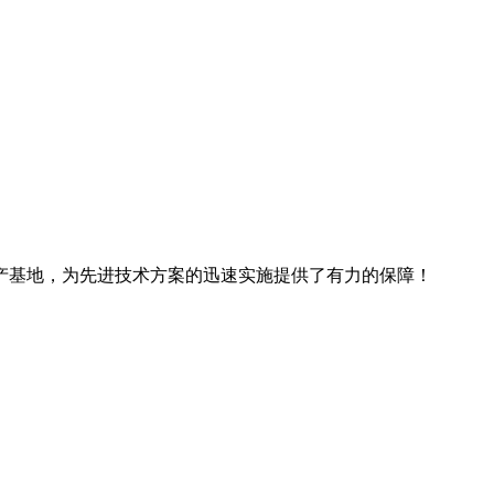
产基地，为先进技术方案的迅速实施提供了有力的保障！