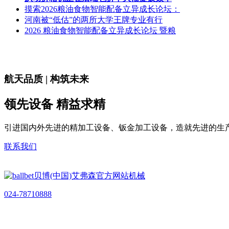
摸索2026粮油食物智能配备立异成长论坛：
河南被“低估”的两所大学王牌专业有行
2026 粮油食物智能配备立异成长论坛 暨粮
航天品质 | 构筑未来
领先设备 精益求精
引进国内外先进的精加工设备、钣金加工设备，造就先进的生
联系我们
024-78710888