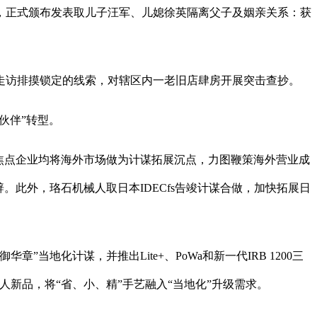
明，正式颁布发表取儿子汪军、儿媳徐英隔离父子及姻亲关系：获
走访排摸锁定的线索，对辖区内一老旧店肆房开展突击查抄。
伙伴”转型。
焦点企业均将海外市场做为计谋拓展沉点，力图鞭策海外营业成
。此外，珞石机械人取日本IDECfs告竣计谋合做，加快拓展日
化计谋，并推出Lite+、PoWa和新一代IRB 1200三
新品，将“省、小、精”手艺融入“当地化”升级需求。