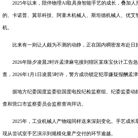
2025年以来，陪伴物理AI取具身智能手艺的成长，叠加
的、卡诺普、翼菲科技、阿童木机械人、斯坦德机械人、优艾
机。
比来有一则让人颇为不测的动静，正在国内稠密发布赴日旅
2026年除夕凌晨2时许孟津麻屯接到辖区某珠宝伙计工告
查，2026年1月1日凌晨5时许，警方成功锁定犯罪嫌疑报酬
据地方纪委国度监委驻国度电投纪检监察组、纪委监委动静
查和营口市监察委员会监察查询拜访。
2025年，工业机械人产物端同样送来深刻变化。手艺成长
现从尝试室手艺演示到规模化量产交付的环节逾越。