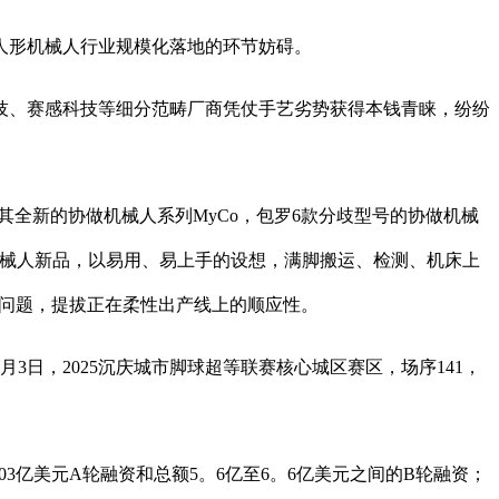
人形机械人行业规模化落地的环节妨碍。
、赛感科技等细分范畴厂商凭仗手艺劣势获得本钱青睐，纷纷
其全新的协做机械人系列MyCo，包罗6款分歧型号的协做机械
做机械人新品，以易用、易上手的设想，满脚搬运、检测、机床上
顾的问题，提拔正在柔性出产线上的顺应性。
日，2025沉庆城市脚球超等联赛核心城区赛区，场序141，
。03亿美元A轮融资和总额5。6亿至6。6亿美元之间的B轮融资；