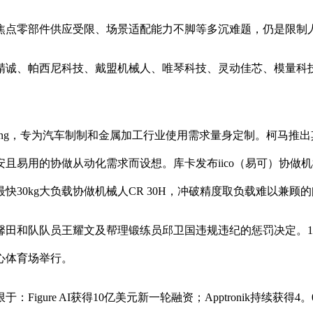
点零部件供应受限、场景适配能力不脚等多沉难题，仍是限制
诚、帕西尼科技、戴盟机械人、唯琴科技、灵动佳芯、模量科技
ng，专为汽车制制和金属加工行业使用需求量身定制。柯马推出
平安且易用的协做从动化需求而设想。库卡发布iico（易可）协
30kg大负载协做机械人CR 30H，冲破精度取负载难以兼
田和队队员王耀文及帮理锻练员邱卫国违规违纪的惩罚决定。1月3
心体育场举行。
ure AI获得10亿美元新一轮融资；Apptronik持续获得4