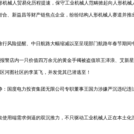
人形机械人贸易化历程提速，保守工业机械人范畴掀起向人形机械
智合、新益昌等财产链焦点企业，纷纷结构人形机械人赛道并推出
行风险提醒、中日航路大幅缩减以至呈现部门航路年春节期间中
急报警店内一只价值四万余元的黄金手镯被盗值班王泽浪、艾新
孟津区河图社区的李某飞，并发觉其已潜逃至！
：国度电力投资集团无限公司专职董事王国力涉嫌严沉违纪违法
取使用端需求倒逼的双沉推力，不只驱动工业机械人正在本土化