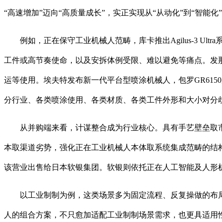
“高速增加”迈向“高质量成长”，实正实现从“从动化”到“智能
例如，正在保守工业机械人范畴，库卡推出Agilus-3 U
工件或高节奏使命，以及安拆体例受限、难以避免等痛点。发那科
运等使用。埃夫特发布新一代平台型喷涂机械人，包罗GR615
分行业、各类喷涂使用、各类材质、各类工件外形和大小对分
从并购端来看，计谋整合成为行业核心。具有手艺壁垒取市
本取渠道劣势，强化正在工业机械人本体取系统集成范畴的结
该营业出售给日本软银集团。软银则依托正在人工智能及人形机
以工业制制为例，这类场景多为固定流程、反复操做的布局化
人的组合方案，不只愈加适配工业制制场景需求，也更具适用