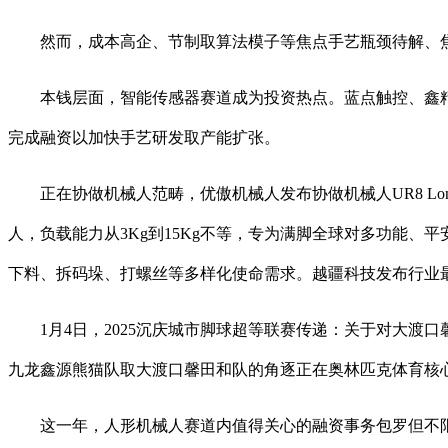
然而，成本高企、节制取算法模子等焦点手艺瓶颈待解、焦
本钱层面，智能传感器赛道成为投资热点。蓝点触控、鑫精
完成融资以加快手艺研发取产能扩张。
正在协做机械人范畴，优傲机械人发布协做机械人UR8 Lo
人，负载能力从3Kg到15Kg不等，专为满脚全球对多功能、
下料、拆码垛、打螺丝等多样化使命需求。越疆科技发布行业最快
1月4日，2025沉庆城市脚球超等联赛传递：关于对大渡口馨
九龙鑫源熊猫队取大渡口馨田和队的角逐正在奥林匹克体育核
这一年，人形机械人赛道内值得关心的融资事务包罗但不限于：Fig