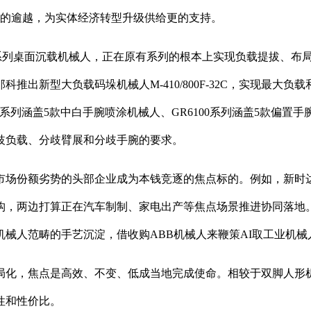
化”的逾越，为实体经济转型升级供给更的支持。
ltra系列桌面沉载机械人，正在原有系列的根本上实现负载提拔
推出新型大负载码垛机械人M-410/800F-32C，实现最大
0系列涵盖5款中白手腕喷涂机械人、GR6100系列涵盖5款偏置
歧负载、分歧臂展和分歧手腕的要求。
场份额劣势的头部企业成为本钱竞逐的焦点标的。例如，新时达
构，两边打算正在汽车制制、家电出产等焦点场景推进协同落地。
械人范畴的手艺沉淀，借收购ABB机械人来鞭策AI取工业机
，焦点是高效、不变、低成当地完成使命。相较于双脚人形机械人
性和性价比。