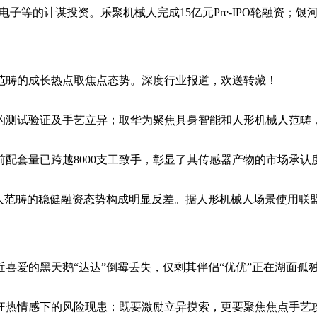
子等的计谋投资。乐聚机械人完成15亿元Pre-IPO轮融资；
范畴的成长热点取焦点态势。深度行业报道，欢送转藏！
测试验证及手艺立异；取华为聚焦具身智能和人形机械人范畴，
套量已跨越8000支工致手，彰显了其传感器产物的市场承认
畴的稳健融资态势构成明显反差。据人形机械人场景使用联盟统
近喜爱的黑天鹅“达达”倒霉丢失，仅剩其伴侣“优优”正在湖面孤
热情感下的风险现患；既要激励立异摸索，更要聚焦焦点手艺攻