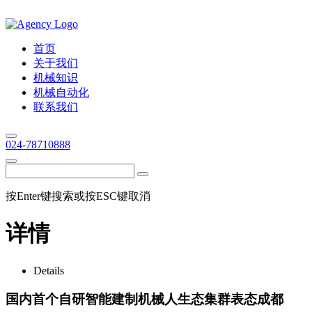
首页
关于我们
机械知识
机械自动化
联系我们
024-78710888
按Enter键搜索或按ESC键取消
详情
Details
国内首个自研智能建制机械人生态集群表态成都