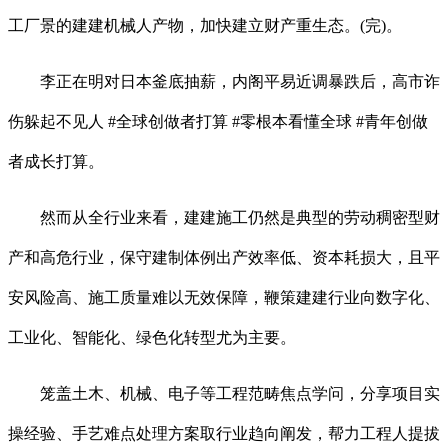
工厂景的建建机械人产物，加快建立财产重生态。(完)。
李正在明对日本釜底抽薪，内阁平易近调暴跌后，高市诈
伤躲起不见人 #全球创做者打算 #零根本看懂全球 #青年创做
者成长打算。
然而从全行业来看，建建施工仍然是典型的劳动稠密型财
产和高危行业，保守建制体例出产效率低、资本耗损大，且平
安风险高、施工质量难以无效保障，鞭策建建行业向数字化、
工业化、智能化、绿色化转型尤为主要。
笼盖土木、机械、电子等工程范畴焦点学问，分享项目实
操经验、手艺难点处理方案取行业趋向阐发，帮力工程人提拔