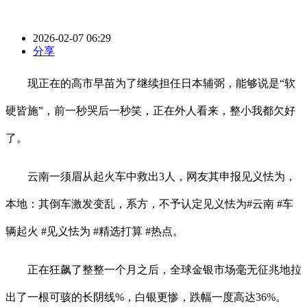
2026-02-07 06:29
分享
现正在的高市早苗为了继续担任日本辅弼，能够说是“软
硬皆施”，前一秒哭后一秒笑，正在外人看来，整小我都欠好
了。
云南一须眉从起火车中救出3人，网友其申报见义怯为，
本地：其倒车激发变乱，系方，不予认定见义怯为#云南 #车
辆起火 #见义怯为 #精选打算 #热点。
正在狂飙了整整一个月之后，全球金银市场毫无征兆地拉
出了一根可骇的长阴线%，白银更惨，跌幅一度高达36%。