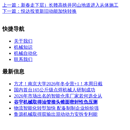
上一篇：
新春走下层）长赣高铁井冈山地道进入从体施工
下一篇：
悦达投资新旧动能加快转换
快捷导航
关于我们
机械知识
机械自动化
联系我们
最新信息
方才！南京大学2026年冬令营+1！本周日截
国内首台165公斤级点焊机械人研制成功
2026年市场出名的智能仓库厂家若何选全从
谷宇机械取得油管接头锥面密封性负压测
物流智能化转型加快 配备制制企业纷纷强
鲁源机械取得双输出混动动力安拆专利能