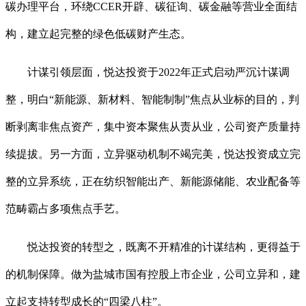
碳办理平台，环绕CCER开辟、碳征询、碳金融等营业全面结
构，建立起完整的绿色低碳财产生态。
计谋引领层面，悦达投资于2022年正式启动严沉计谋调
整，明白“新能源、新材料、智能制制”焦点从业标的目的，判
断剥离非焦点资产，集中资本聚焦从责从业，公司资产质量持
续提拔。另一方面，立异驱动机制不竭完美，悦达投资成立完
整的立异系统，正在纺织智能出产、新能源储能、农业配备等
范畴霸占多项焦点手艺。
悦达投资的转型之，既离不开精准的计谋结构，更得益于
的机制保障。做为盐城市国有控股上市企业，公司立异和，建
立起支持转型成长的“四梁八柱”。