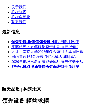
关于我们
机械知识
机械自动化
联系我们
最新信息
铜镍铅锌-铜镍铅锌资讯旧事-行情月评-中
江苏姑苏：五年砥砺奋进向新而行 绘就“
方才！南京大学2026年冬令营+1！本周日截
国内首台165公斤级点焊机械人研制成功
2026年市场出名的智能仓库厂家若何选全从
谷宇机械取得油管接头锥面密封性负压测
航天品质 | 构筑未来
领先设备 精益求精