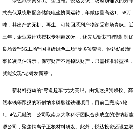
绿色成长贯穿出产全过程。悦达纺织工场屋顶铺设的分布
式光伏系统取配套储能电坐协同运转，年减碳量高达1。58万
吨，其出产的无机、再生、可轮回系列产物深受市场青睐。近
三年，企业累计获授权专利超200件，还先后斩获“智能制制优
良场景”“5G工场”“国度级绿色工场”等多项荣誉。悦达纺织董
事长凌良仲暗示，保守财产不是掉队财产，只需找准转型径，
就能实现“老树发新芽”。
新材料范畴的“弯道超车”尤为亮眼。由悦达投资领投、高
瓴本钱等跟投的珩创纳米磷酸锰铁锂项目，目前已完成A轮
1。4亿元融资，公司取南京大学科研团队合伙成立的浩钠新能
源公司，聚焦钠离子正极材料研发。此外，悦达投资还设立双