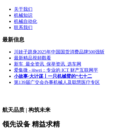
关于我们
机械知识
机械自动化
联系我们
最新信息
川娃子跻身2025年中国国货消费品牌500强斩
最新精品視頻觀看
新车_最全资讯_保举资讯_选车网
爱集微 - ijiwei：专业的 ICT 财产互联网平
小故事·大计谋丨一只机械臂的“七十二
第139届广交会办事机械人及聪慧医疗专区
航天品质 | 构筑未来
领先设备 精益求精