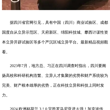
据四川省官网引见，具有中国（四川）商业试验区、成都
国度自从立异示范区、天府新区、绵阳科技城、攀西计谋性资
本立异开辟试验区等多个严沉区域立异平台。最新精品視頻觀
看。
2023年7月，地方总、习正在四川调查时指出，四川要阐
扬高校和科研机构浩繁、立异人才集聚的劣势和财产系统较为
完美、财产根本雄厚的劣势，正在科技立异和科技上同时发
力。
2024 欧洲杯荷兰 3！0 完胜罗马尼亚进 8 强！加克波传