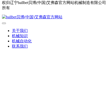
权归辽宁ballbet贝博(中国)艾弗森官方网站机械制造有限公司
所有
关于我们
机械知识
机械自动化
联系我们