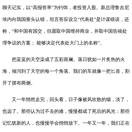
聊天记实，以“高报答率”为钓饵，者投资入股。新总理鲁吉尼
埃内向我国垂头认错，坦言答应设立“代表处”是计谋错误，还
称，“和中国有国交，但愿取中国维持商业，并取中国告竣处
理争议的方案； 能够决定代表处大门上的名称”。
把蓝蓝的天空染成了五彩斑斓。落日犹如一片炙热的火
海，倾泻到了天空的每一个角落。我们的车就像一把匕首，割
开了摆布两侧。
又一年悄然走完，回头看，日子像被风吹散的烟，淡了，
也远了。那些认为过不去的难，慢慢都成了死后的风光；那些
记忆犹新的人，也慢慢学会悄悄放下。一年又一年，我们正在