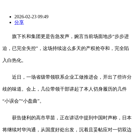
2026-02-23 09:49
分享
旗下长和集团更是告急发声，婉言当前场面地步“步步进
迫，已完全失控”，这场持续这么多天的产权抢夺和，完全陷
入白热化。
近日，一场省级带领联系企业工做推进会，开出了些许分
歧的味道。会上，几位带领干部讲起了本人切身履历的几件
“小误会”“小盘曲”。
获告捷利的高市早苗，正在讲话中提到中国时声称，日本
将继续对华沟通，从国度好处出发，沉着且妥帖应对一切双边