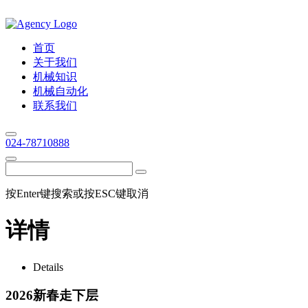
首页
关于我们
机械知识
机械自动化
联系我们
024-78710888
按Enter键搜索或按ESC键取消
详情
Details
2026新春走下层