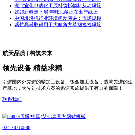
湖北宜化申请化工原料袋拆物料从动码垛
2026新春走下层 年味儿藏正在出产线上
中国堆垛机行业环境阐发演讲：市场规模
紫竹高科取得用于大倾角方草捆捡拾码垛
航天品质 | 构筑未来
领先设备 精益求精
引进国内外先进的精加工设备、钣金加工设备，造就先进的生
产基地，为先进技术方案的迅速实施提供了有力的保障！
联系我们
024-78710888