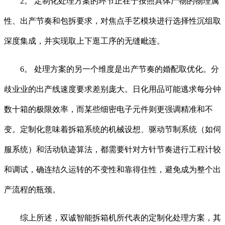
2。 定制化处理方案的环节正在于按照具体产物的物理属
性、出产节奏和包拆要求，对焦点手艺模块进行选择性沉组取
深度集成，并实现取上下逛工序的无缝毗连。
6。 处理方案的另一个维度是出产节奏的婚配取优化。分
歧业业的出产线速度要求差别庞大。日化用品可能逃求每分钟
数十箱的极限效率，而某些细密电子元件则更强调精准和不
变。定制化意味着拆箱系统的机械设想、驱动节制系统（如伺
服系统）和活动轨迹算法，都需要针对方针节奏进行工程计较
和调试，确连结久运转的不变性和靠得住性，避免成为整个出
产流程的瓶颈。
综上所述，双诚智能拆箱机所代表的定制化处理方案，其