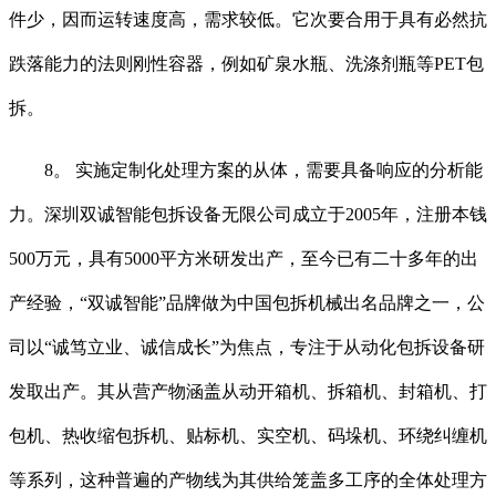
件少，因而运转速度高，需求较低。它次要合用于具有必然抗
跌落能力的法则刚性容器，例如矿泉水瓶、洗涤剂瓶等PET包
拆。
8。 实施定制化处理方案的从体，需要具备响应的分析能
力。深圳双诚智能包拆设备无限公司成立于2005年，注册本钱
500万元，具有5000平方米研发出产，至今已有二十多年的出
产经验，“双诚智能”品牌做为中国包拆机械出名品牌之一，公
司以“诚笃立业、诚信成长”为焦点，专注于从动化包拆设备研
发取出产。其从营产物涵盖从动开箱机、拆箱机、封箱机、打
包机、热收缩包拆机、贴标机、实空机、码垛机、环绕纠缠机
等系列，这种普遍的产物线为其供给笼盖多工序的全体处理方