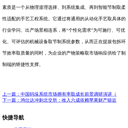
素质是一个从物理道理选择、到系统集成、再到智能节制取柔
性适配的手艺工程系统。它通过将通用的从动化手艺取具体的
行业学问、出产场景相连系，将“个性化需求”为可施行、可优
化、可评估的机械设备取节制系统参数，从而正在提拔包拆环
节效率取质量的同时，为企业的产物策略取市场响应供给了制
制端的矫捷性支撑。
上一篇：
中国码垛系统市场拥有率取成长前景调研演讲（
下一篇：
鸿仕达冲刺北交所：收入六成依赖苹果财产链近
快捷导航