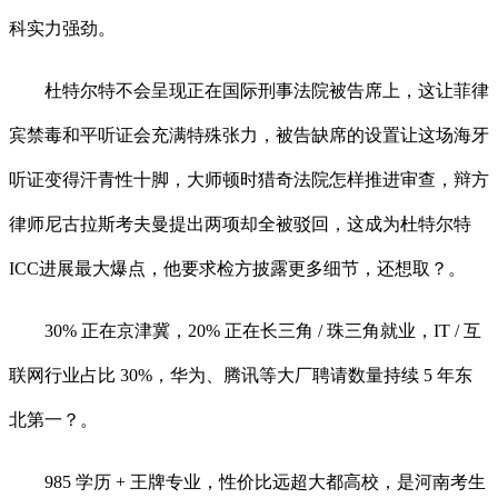
科实力强劲。
杜特尔特不会呈现正在国际刑事法院被告席上，这让菲律
宾禁毒和平听证会充满特殊张力，被告缺席的设置让这场海牙
听证变得汗青性十脚，大师顿时猎奇法院怎样推进审查，辩方
律师尼古拉斯考夫曼提出两项却全被驳回，这成为杜特尔特
ICC进展最大爆点，他要求检方披露更多细节，还想取？。
30% 正在京津冀，20% 正在长三角 / 珠三角就业，IT / 互
联网行业占比 30%，华为、腾讯等大厂聘请数量持续 5 年东
北第一？。
985 学历 + 王牌专业，性价比远超大都高校，是河南考生