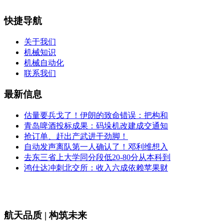
快捷导航
关于我们
机械知识
机械自动化
联系我们
最新信息
估量要兵戈了！伊朗的致命错误：把构和
青岛啤酒投标成果：码垛机改建成交通知
抢订单、赶出产武进干劲脚！
自动发声离队第一人确认了！邓利维想入
去东三省上大学同分段低20-80分从本科到
鸿仕达冲刺北交所：收入六成依赖苹果财
航天品质 | 构筑未来