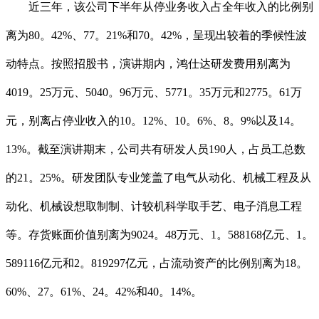
近三年，该公司下半年从停业务收入占全年收入的比例别
离为80。42%、77。21%和70。42%，呈现出较着的季候性波
动特点。按照招股书，演讲期内，鸿仕达研发费用别离为
4019。25万元、5040。96万元、5771。35万元和2775。61万
元，别离占停业收入的10。12%、10。6%、8。9%以及14。
13%。截至演讲期末，公司共有研发人员190人，占员工总数
的21。25%。研发团队专业笼盖了电气从动化、机械工程及从
动化、机械设想取制制、计较机科学取手艺、电子消息工程
等。存货账面价值别离为9024。48万元、1。588168亿元、1。
589116亿元和2。819297亿元，占流动资产的比例别离为18。
60%、27。61%、24。42%和40。14%。