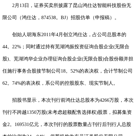
2月13日，证券买卖所披露了昆山鸿仕达智能科技股份无
限公司（鸿仕达，874538。BJ）招股仿单（申报稿）。
创始人胡海东2011年4月创立鸿仕达，占公司总股本的
44。22%；同时通过持有芜湖鸿振投资征询合股企业(无限合
股)、芜湖鸿华企业办理征询合股企业(无限合股)合股份额并担
任施行事务合股接节制公司18。52%的表决权，合计节制公司
62。74%的表决权，系公司的控股股东、现实节制人。
招股书显示，本次刊行前鸿仕达总股本为4266万股，本次
刊行不跨越1350万股(未考虑超额配售选择权)股票，拟募集资
金2。169531亿元，本次刊行的股票数量占刊行后刊行人总股